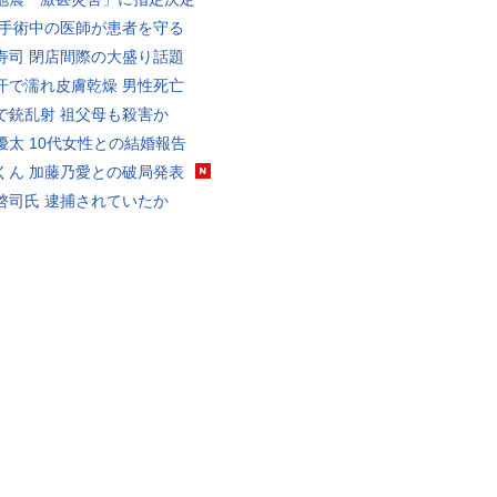
 手術中の医師が患者を守る
寿司 閉店間際の大盛り話題
汗で濡れ皮膚乾燥 男性死亡
で銃乱射 祖父母も殺害か
優太 10代女性との結婚報告
くん 加藤乃愛との破局発表
啓司氏 逮捕されていたか