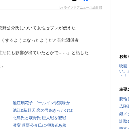
by ライブドアニュース編集部
た萩野公介氏について女性セブンが伝えた
よくするようになったようだと芸能関係者
婦生活にも影響が出ていたとかで……」と話した
お知
た。
映画
い。
ト！
主要
脱輪
池江璃花子 ゴールイン現実味か
広陵
池江&萩野氏 恋の号砲きっかけは
銀メ
北島氏と萩野氏 巨人戦を観戦
詐取
激変 萩野公介氏に視聴者あ然
熊本