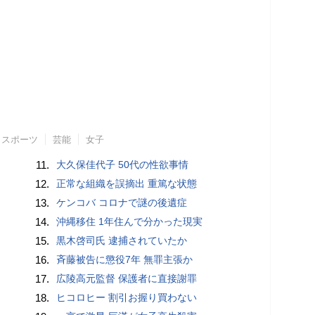
スポーツ
芸能
女子
11.
大久保佳代子 50代の性欲事情
12.
正常な組織を誤摘出 重篤な状態
13.
ケンコバ コロナで謎の後遺症
14.
沖縄移住 1年住んで分かった現実
15.
黒木啓司氏 逮捕されていたか
16.
斉藤被告に懲役7年 無罪主張か
17.
広陵高元監督 保護者に直接謝罪
18.
ヒコロヒー 割引お握り買わない