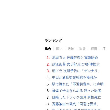
ランキング
総合
国内
政治
海外
経済
IT
1.
池田直人 佐藤佳奈と電撃結婚
2.
須江監督 女子部員に3条件提示
3.
朝ドラ 次週予告に「ゲンナリ」
4.
中日が新庄監督招聘を検討か
5.
駅で流れた「不適切音声」に声明
6.
被爆で子あきらめる 怒った医者
7.
脱輪したトラック発見 男性死亡
8.
斉藤被告の裁判「同意は異常」