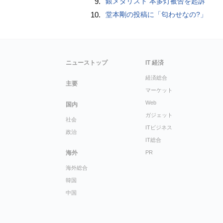
9.
銀メダリスト 本多灯被告を起訴
10.
堂本剛の投稿に「匂わせなの?」
ニューストップ
IT 経済
経済総合
主要
マーケット
Web
国内
ガジェット
社会
ITビジネス
政治
IT総合
海外
PR
海外総合
韓国
中国