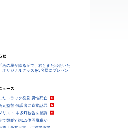
らせ
『あの星が降る丘で、君とまた出会いた
』オリジナルグッズを3名様にプレゼン
ニュース
したトラック発見 男性死亡
高元監督 保護者に直接謝罪
ダリスト 本多灯被告を起訴
金で競艇? 約1.3億円脱税か
地震「激甚災害」に指定決定