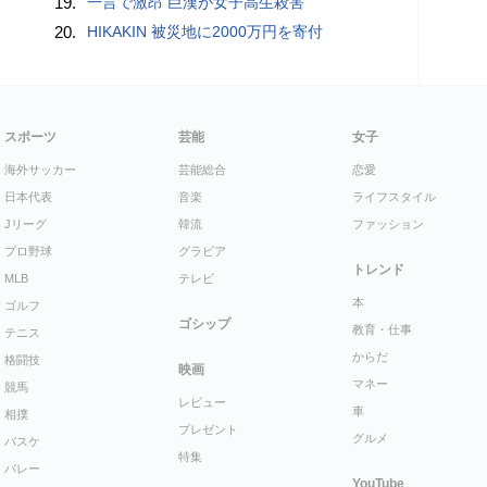
19.
一言で激昂 巨漢が女子高生殺害
20.
HIKAKIN 被災地に2000万円を寄付
スポーツ
芸能
女子
海外サッカー
芸能総合
恋愛
日本代表
音楽
ライフスタイル
Jリーグ
韓流
ファッション
プロ野球
グラビア
トレンド
MLB
テレビ
本
ゴルフ
ゴシップ
教育・仕事
テニス
からだ
格闘技
映画
マネー
競馬
レビュー
車
相撲
プレゼント
グルメ
バスケ
特集
バレー
YouTube