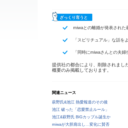
ざっくり言うと
miwaとの離婚が発表され
「スピリチュアル」な話を
「同時にmiwaさんとの夫
提供社の都合により、削除されまし
概要のみ掲載しております。
関連ニュース
萩野氏&池江 熱愛報道のその後
池江 破った「恋愛禁止ルール」
池江&萩野氏 BIGカップル誕生か
miwaが大胆肩出し…変化に賛否