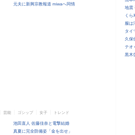
元夫に新興宗教報道 miwaへ同情
地震
くら
服は
タイ
久保
テオ
黒木
芸能
ゴシップ
女子
トレンド
池田直人 佐藤佳奈と電撃結婚
真夏に完全防備姿「金を出せ」