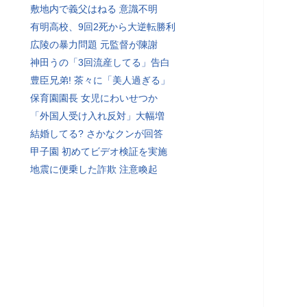
敷地内で義父はねる 意識不明
有明高校、9回2死から大逆転勝利
広陵の暴力問題 元監督が陳謝
神田うの「3回流産してる」告白
豊臣兄弟! 茶々に「美人過ぎる」
保育園園長 女児にわいせつか
「外国人受け入れ反対」大幅増
結婚してる? さかなクンが回答
甲子園 初めてビデオ検証を実施
地震に便乗した詐欺 注意喚起