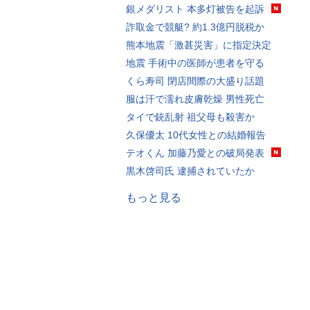
銀メダリスト 本多灯被告を起訴
詐取金で競艇? 約1.3億円脱税か
熊本地震「激甚災害」に指定決定
地震 手術中の医師が患者を守る
くら寿司 閉店間際の大盛り話題
服は汗で濡れ皮膚乾燥 男性死亡
タイで銃乱射 祖父母も殺害か
久保優太 10代女性との結婚報告
テオくん 加藤乃愛との破局発表
黒木啓司氏 逮捕されていたか
もっと見る