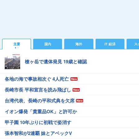
主要
国内
海外
IT 経済
ス
槍ヶ岳で遺体発見 19歳と確認
各地の海で事故相次ぐ 4人死亡
長崎市長 平和宣言を読み飛ばし
台湾代表、長崎の平和式典を欠席
イオン爆発「貴重品OK」と許可か
甲子園 10年ぶりに初戦で姿消す
張本智和が2連覇 妹とアベックV