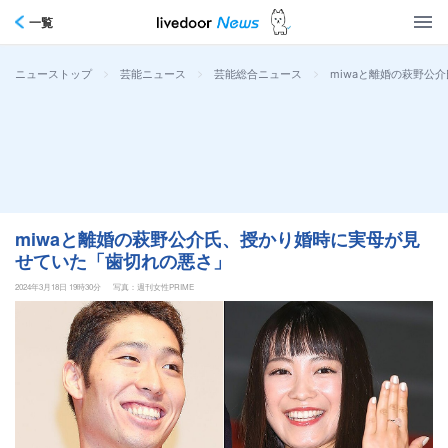
一覧
>
>
>
miwaと離婚の萩野公
ニューストップ
芸能ニュース
芸能総合ニュース
miwaと離婚の萩野公介氏、授かり婚時に実母が見
せていた「歯切れの悪さ」
2024年3月18日 19時30分
写真：週刊女性PRIME