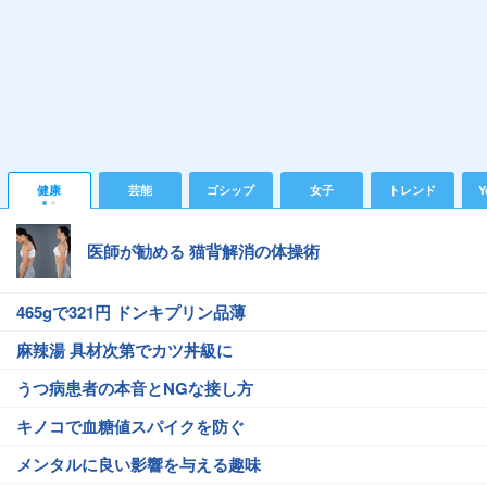
健康
芸能
ゴシップ
女子
トレンド
Y
医師が勧める 猫背解消の体操術
465gで321円 ドンキプリン品薄
麻辣湯 具材次第でカツ丼級に
うつ病患者の本音とNGな接し方
キノコで血糖値スパイクを防ぐ
メンタルに良い影響を与える趣味