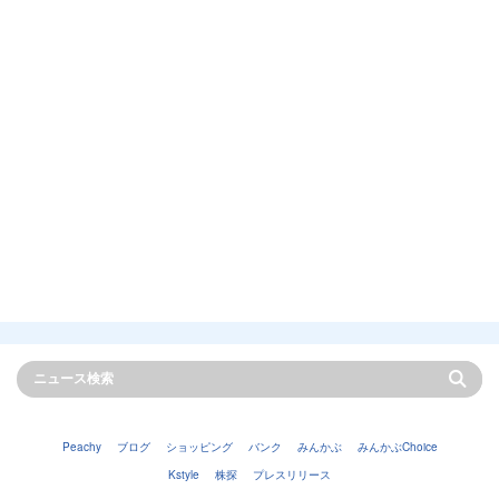
Peachy
ブログ
ショッピング
バンク
みんかぶ
みんかぶChoice
Kstyle
株探
プレスリリース