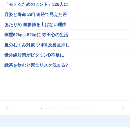
「モテるためのヒント」326人に
容姿と寿命 28年追跡で見えた差
あたりめ 血糖値を上げない理由
体重62kg→82kgに 寺田心の生活
夏のむくみ対策 ツボ&反射区押し
紫外線対策がビタミンD不足に
緑茶を飲むと死亡リスク低まる?