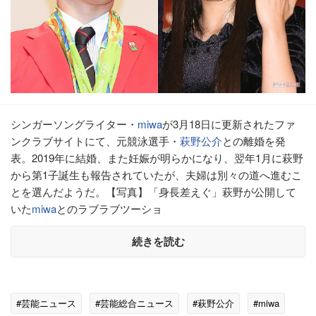
シンガーソングライター・
miwa
が3月18日に更新されたファ
ンクラブサイトにて、元競泳選手・
萩野公介
との離婚を発
表。2019年に結婚、また妊娠が明らかになり、翌年1月に萩野
から第1子誕生も報告されていたが、夫婦は別々の道へ進むこ
とを選んだようだ。【写真】「身長差えぐ」萩野が公開して
いた
miwa
とのラブラブツーショ
続きを読む
#芸能ニュース
#芸能総合ニュース
#萩野公介
#miwa