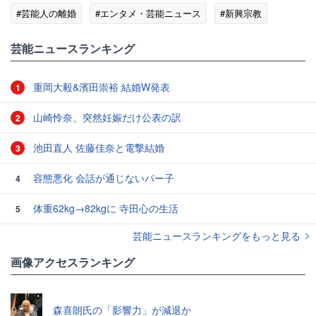
#芸能人の離婚
#エンタメ・芸能ニュース
#新興宗教
#ゴシップ
芸能ニュースランキング
重岡大毅&濱田崇裕 結婚W発表
1
山崎怜奈、突然妊娠だけ公表の訳
2
池田直人 佐藤佳奈と電撃結婚
3
容態悪化 会話が通じないパー子
4
体重62kg→82kgに 寺田心の生活
5
芸能ニュースランキングをもっと見る
画像アクセスランキング
森喜朗氏の「影響力」が減退か