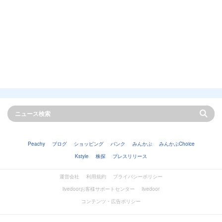
Peachy
ブログ
ショッピング
バンク
みんかぶ
みんかぶChoice
Kstyle
株探
プレスリリース
運営会社
利用規約
プライバシーポリシー
livedoorお客様サポートセンター
livedoor
コンテンツ・広告ポリシー