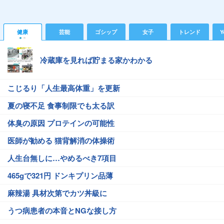
健康
芸能
ゴシップ
女子
トレンド
Y
冷蔵庫を見れば貯まる家かわかる
こじるり「人生最高体重」を更新
夏の寝不足 食事制限でも太る訳
体臭の原因 プロテインの可能性
医師が勧める 猫背解消の体操術
人生台無しに…やめるべき7項目
465gで321円 ドンキプリン品薄
麻辣湯 具材次第でカツ丼級に
うつ病患者の本音とNGな接し方