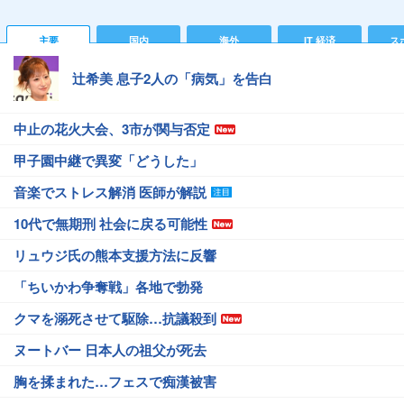
主要
国内
海外
IT 経済
ス
辻希美 息子2人の「病気」を告白
中止の花火大会、3市が関与否定
甲子園中継で異変「どうした」
音楽でストレス解消 医師が解説
10代で無期刑 社会に戻る可能性
リュウジ氏の熊本支援方法に反響
「ちいかわ争奪戦」各地で勃発
クマを溺死させて駆除…抗議殺到
ヌートバー 日本人の祖父が死去
胸を揉まれた…フェスで痴漢被害