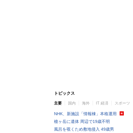
トピックス
主要
国内
海外
IT 経済
スポーツ
NHK、新施設「情報棟」本格運用
槍ヶ岳に遺体 周辺で19歳不明
風呂を覗くため敷地侵入 49歳男