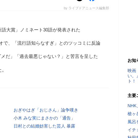
by ライブドアニュース編集部
流行語大賞」ノミネート30語が発表された
ジオで、「流行語知らなすぎ」とのツッコミに反論
ダメだ」「過去最悪じゃない？」と苦言を呈した
お知
た。
映画
い。
ト！
主要
NH
おぎやはぎ「おじさん」論争嘆き
槍ヶ
小木 みな実にまさかの「通告」
風呂
日村との結婚妨害した芸人 暴露
イチ
秋田