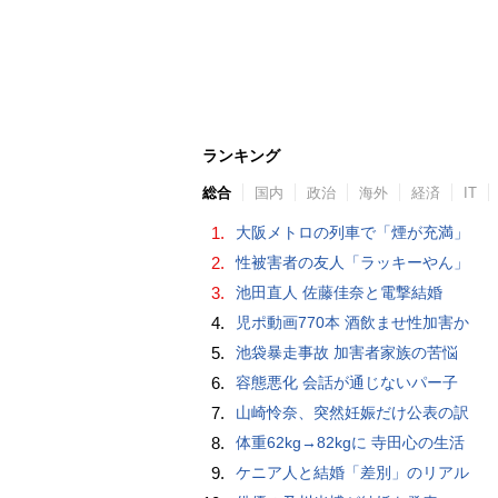
ランキング
総合
国内
政治
海外
経済
IT
1.
大阪メトロの列車で「煙が充満」
2.
性被害者の友人「ラッキーやん」
3.
池田直人 佐藤佳奈と電撃結婚
4.
児ポ動画770本 酒飲ませ性加害か
5.
池袋暴走事故 加害者家族の苦悩
6.
容態悪化 会話が通じないパー子
7.
山崎怜奈、突然妊娠だけ公表の訳
8.
体重62kg→82kgに 寺田心の生活
9.
ケニア人と結婚「差別」のリアル