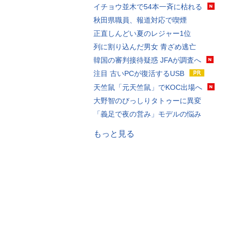
イチョウ並木で54本一斉に枯れる
秋田県職員、報道対応で喫煙
正直しんどい夏のレジャー1位
列に割り込んだ男女 青ざめ逃亡
韓国の審判接待疑惑 JFAが調査へ
注目 古いPCが復活するUSB
天竺鼠「元天竺鼠」でKOC出場へ
大野智のびっしりタトゥーに異変
「義足で夜の営み」モデルの悩み
もっと見る