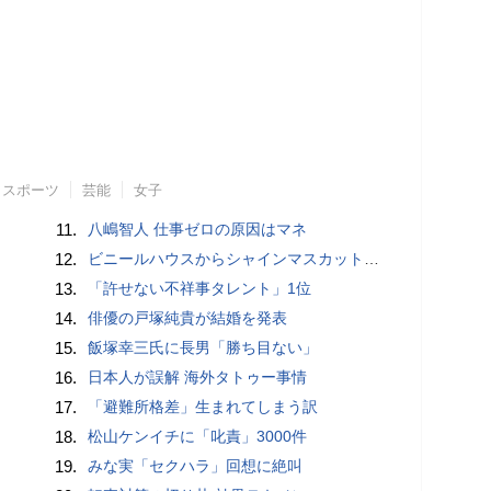
スポーツ
芸能
女子
11.
八嶋智人 仕事ゼロの原因はマネ
12.
ビニールハウスからシャインマスカット約200房を盗んだ疑い ネットで販売か 無職の男（42）逮捕 岡山県警
13.
「許せない不祥事タレント」1位
14.
俳優の戸塚純貴が結婚を発表
15.
飯塚幸三氏に長男「勝ち目ない」
16.
日本人が誤解 海外タトゥー事情
17.
「避難所格差」生まれてしまう訳
18.
松山ケンイチに「叱責」3000件
19.
みな実「セクハラ」回想に絶叫