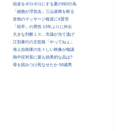
頭皮をボロボロにする夏のNG行為
「細胞が浮気虫」三山凌輝を斬る
首相のマッサージ報道にX賛否
「幼卒」の男性 13年ぶりに外出
大きな判断ミス…市議が当て逃げ
江別暴行の主犯格「やってねぇ」
海上自衛隊の生々しい映像が物議
熱中症対策に最も効果的な品は?
母を踏みつけ死なせたか 58歳男