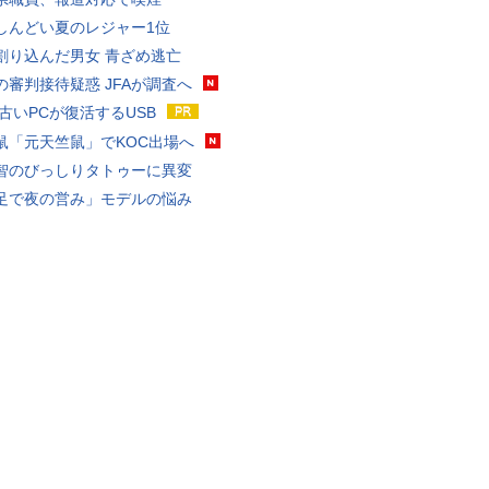
しんどい夏のレジャー1位
割り込んだ男女 青ざめ逃亡
の審判接待疑惑 JFAが調査へ
 古いPCが復活するUSB
鼠「元天竺鼠」でKOC出場へ
智のびっしりタトゥーに異変
足で夜の営み」モデルの悩み