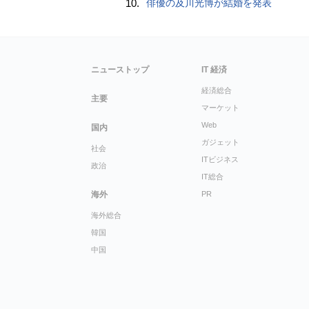
10.
俳優の及川光博が結婚を発表
ニューストップ
IT 経済
経済総合
主要
マーケット
Web
国内
ガジェット
社会
ITビジネス
政治
IT総合
海外
PR
海外総合
韓国
中国