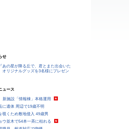
らせ
『あの星が降る丘で、君とまた出会いた
』オリジナルグッズを3名様にプレゼン
ニュース
K、新施設「情報棟」本格運用
岳に遺体 周辺で19歳不明
を覗くため敷地侵入 49歳男
ョウ並木で54本一斉に枯れる
県職員、報道対応で喫煙