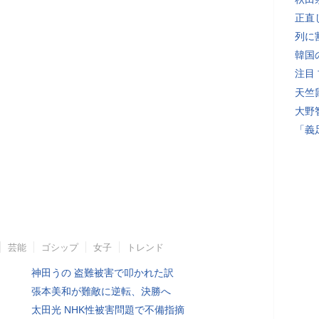
正直
列に
韓国
注目
天竺
大野
「義
芸能
ゴシップ
女子
トレンド
神田うの 盗難被害で叩かれた訳
張本美和が難敵に逆転、決勝へ
太田光 NHK性被害問題で不備指摘