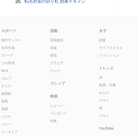
20.
転売対策の切り札 効果テキメン
スポーツ
芸能
女子
海外サッカー
芸能総合
恋愛
日本代表
音楽
ライフスタイル
Jリーグ
韓流
ファッション
プロ野球
グラビア
トレンド
MLB
テレビ
本
ゴルフ
ゴシップ
教育・仕事
テニス
からだ
格闘技
映画
マネー
競馬
レビュー
車
相撲
プレゼント
グルメ
バスケ
特集
バレー
YouTube
フィギュア