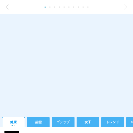
健康
芸能
ゴシップ
女子
トレンド
Y