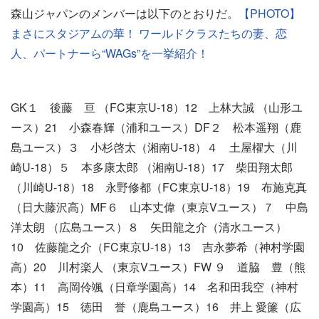
森山ジャパンのメンバーは以下のとおりだ。
【PHOTO】
まさにスタジアムの華！ ワールドクラスたちの妻、恋
人、パートナーら“WAGs”を一挙紹介！
GK１ 後藤 亘 （FC東京U-18）12 上林大誠 （山形ユ
ース）21 小森春輝（浦和ユース）DF２ 松本遥翔（鹿
島ユース）３ 小杉啓太（湘南U-18）４ 土屋櫂大（川
崎U-18）５ 本多康太郎 （湘南U-18）17 柴田翔太郎
（川崎U-18）18 永野修都（FC東京U-18）19 布施克真
（日大藤沢高）MF６ 山本丈偉（東京Vユース）７ 中島
洋太朗 （広島ユース）８ 矢田龍之介（清水ユース）
10 佐藤龍之介（FC東京U-18）13 吉永夢希（神村学園
高）20 川村楽人 （東京Vユース）FW ９ 道脇 豊（熊
本）11 高岡伶颯（日章学園高）14 名和田我空（神村
学園高）15 徳田 誉（鹿島ユース）16 井上 愛簾（広