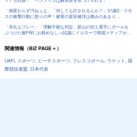
「相変わらず汚ねぇな」「何しても許されるんか？」37歳S・ラモ
スの衝撃行動に怒りの声！被害の冨安健洋は痛みのあまり…
「非礼なプレー」「理解不能な判定」蔚山の控え選手にボールを
ぶつけた敵FWにお咎めなし→抗議にイエローで韓国メディアが憤
慨！「中立を守れなかった」【ACL】
関連情報（BiZ PAGE＋）
UAFI
,
スポーツ
,
ビーチスポーツ
,
フレスコボール
,
ラケット
,
国
際競技連盟
,
日本代表