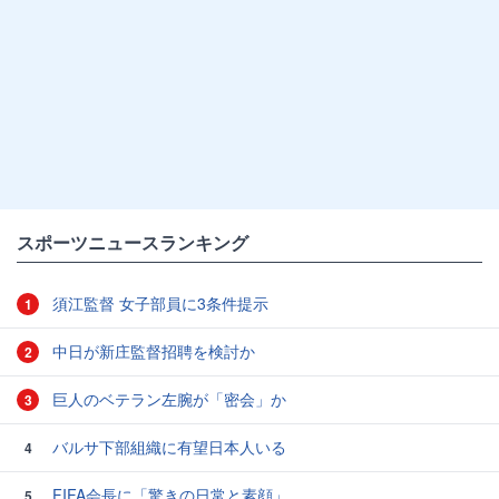
スポーツニュースランキング
須江監督 女子部員に3条件提示
1
中日が新庄監督招聘を検討か
2
巨人のベテラン左腕が「密会」か
3
バルサ下部組織に有望日本人いる
4
FIFA会長に「驚きの日常と素顔」
5