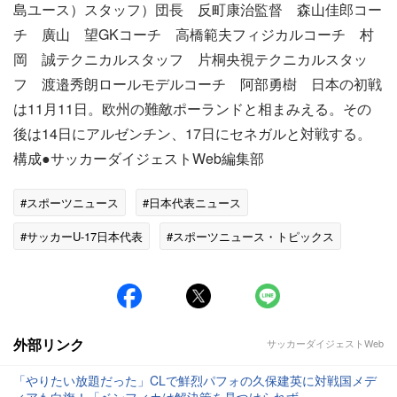
島ユース）スタッフ）団長 反町康治監督 森山佳郎コー
チ 廣山 望GKコーチ 高橋範夫フィジカルコーチ 村
岡 誠テクニカルスタッフ 片桐央視テクニカルスタッ
フ 渡邉秀朗ロールモデルコーチ 阿部勇樹 日本の初戦
は11月11日。欧州の難敵ポーランドと相まみえる。その
後は14日にアルゼンチン、17日にセネガルと対戦する。
構成●サッカーダイジェストWeb編集部
#スポーツニュース
#日本代表ニュース
#サッカーU-17日本代表
#スポーツニュース・トピックス
外部リンク
サッカーダイジェストWeb
「やりたい放題だった」CLで鮮烈パフォの久保建英に対戦国メデ
ィアも白旗！「ベンフィカは解決策を見つけられず」