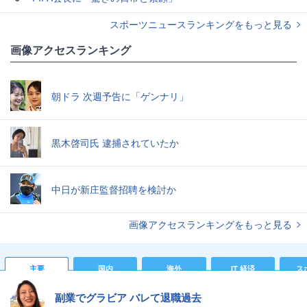
スポーツニュースランキングをもっと見る
画像アクセスランキング
朝ドラ 次週予告に「ゲンナリ」
黒木啓司氏 逮捕されていたか
中日が新庄監督招聘を検討か
画像アクセスランキングをもっと見る
主要
国内
海外
IT 経済
ス
副業でグラビア バレて退職過去