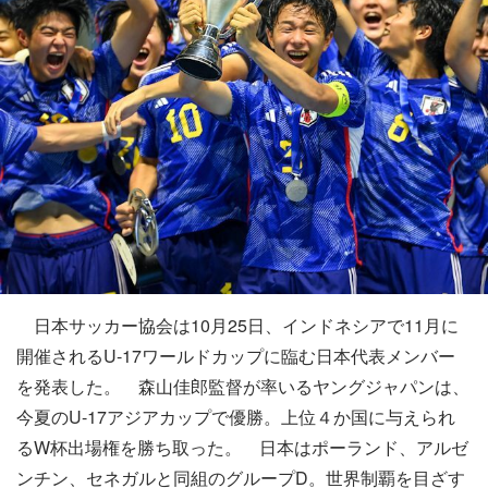
日本サッカー協会は10月25日、インドネシアで11月に
開催されるU-17ワールドカップに臨む日本代表メンバー
を発表した。 森山佳郎監督が率いるヤングジャパンは、
今夏のU-17アジアカップで優勝。上位４か国に与えられ
るW杯出場権を勝ち取った。 日本はポーランド、アルゼ
ンチン、セネガルと同組のグループD。世界制覇を目ざす