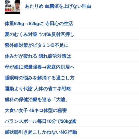
あたりめ 血糖値を上げない理由
体重62kg→82kgに 寺田心の生活
夏のむくみ対策 ツボ&反射区押し
紫外線対策がビタミンD不足に
休みだが疲れる 隠れ疲労対策は
母が娘に減量強要→家庭内別居へ
睡眠時の悩みを解消する過ごし方
運動より代謝 人体の省エネ戦略
歯科の保健治療を巡る「大嘘」
大食い女子 46キロ体型の秘密
バランスボール毎日10分で20kg減
躁状態引き起こしかねないNG行動