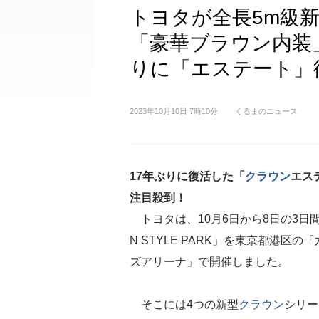
トヨタが全長5m級
「豪華ブラウン内装」
りに「エステート」
2023年10月10日 7時10分
くるまのニュース
17年ぶりに復活した「
クラウン
エス
注目殺到！
トヨタは、10月6日から8日の3日間
N STYLE PARK」を東京都港区の
ズアリーナ」で開催しました。
そこには4つの新型
クラウン
シリー