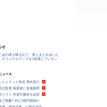
らせ
『あの星が降る丘で、君とまた出会いた
』オリジナルグッズを3名様にプレゼン
ニュース
したトラック発見 男性死亡
高元監督 保護者に直接謝罪
ダリスト 本多灯被告を起訴
金で競艇? 約1.3億円脱税か
地震「激甚災害」に指定決定