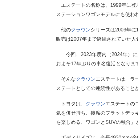
エステートの名称は、1999年に登
ステーションワゴンモデルにも使わ
他の
クラウン
シリーズは2003年
販売は2007年まで継続されていた
今回、2023年度内（2024年）
およそ17年ぶりの車名復活となりま
そんな
クラウン
エステートは、ラ
ステートとしての連続性があること
トヨタは、
クラウン
エステートの
気を併せ持ち、後席のフラットデッキ
を楽しめる、ワゴンとSUVの融合」
ボディサイズは、全長4930mm×全幅