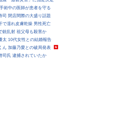
 手術中の医師が患者を守る
寿司 閉店間際の大盛り話題
汗で濡れ皮膚乾燥 男性死亡
で銃乱射 祖父母も殺害か
優太 10代女性との結婚報告
くん 加藤乃愛との破局発表
啓司氏 逮捕されていたか