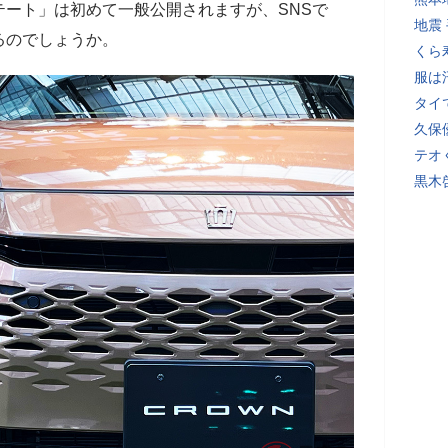
テート」は初めて一般公開されますが、SNSで
地震
るのでしょうか。
くら
服は
タイ
久保
テオ
黒木