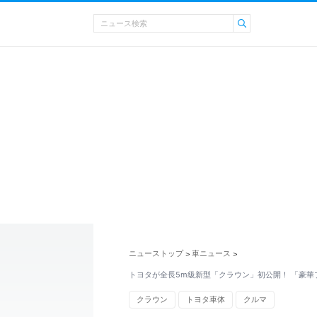
ニューストップ
車ニュース
>
>
トヨタが全長5m級新型「クラウン」初公開！ 「豪華
クラウン
トヨタ車体
クルマ