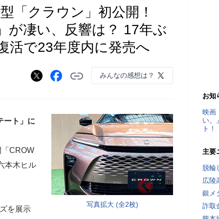
新型「クラウン」初公開！
が凄い、反響は？ 17年ぶ
復活で23年度内に発売へ
みんなの感想は？
お知
映画
い。
テート」に
ト！
「CROW
主要
「六本木ヒル
脱輪
広陵
銀メ
写真拡大 (全2枚)
詐取
ズを展示
熊本