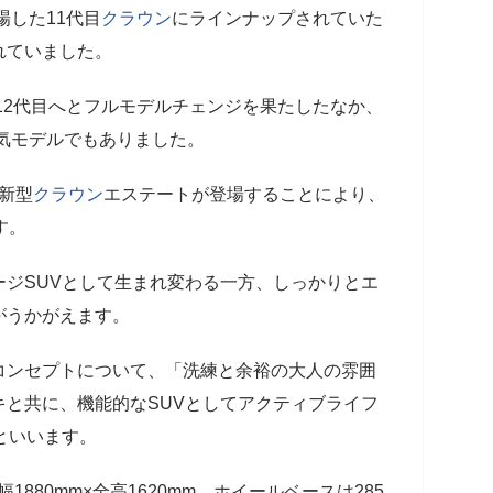
場した11代目
クラウン
にラインナップされていた
れていました。
に12代目へとフルモデルチェンジを果たしたなか、
人気モデルでもありました。
に新型
クラウン
エステートが登場することにより、
す。
ージSUVとして生まれ変わる一方、しっかりとエ
がうかがえます。
コンセプトについて、「洗練と余裕の大人の雰囲
と共に、機能的なSUVとしてアクティブライフ
といいます。
1880mm×全高1620mm、ホイールベースは285