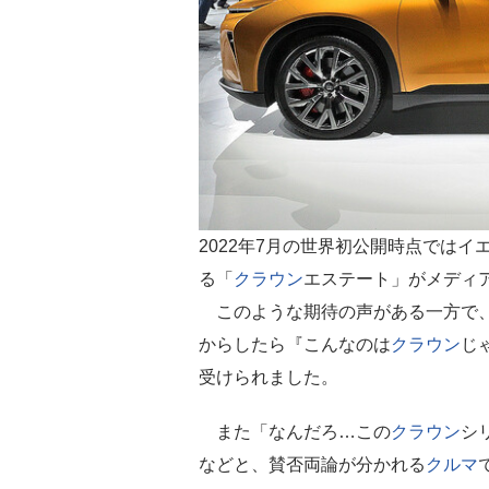
2022年7月の世界初公開時点では
る「
クラウン
エステート」がメディ
このような期待の声がある一方で
からしたら『こんなのは
クラウン
じ
受けられました。
また「なんだろ…この
クラウン
シ
などと、賛否両論が分かれる
クルマ