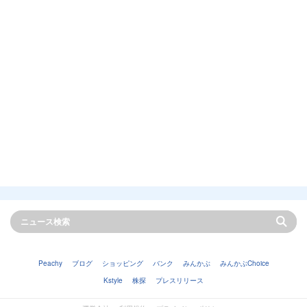
Peachy
ブログ
ショッピング
バンク
みんかぶ
みんかぶChoice
Kstyle
株探
プレスリリース