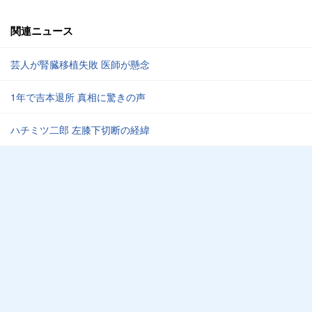
関連ニュース
芸人が腎臓移植失敗 医師が懸念
1年で吉本退所 真相に驚きの声
ハチミツ二郎 左膝下切断の経緯