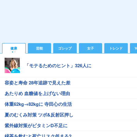
健康
芸能
ゴシップ
女子
トレンド
Y
「モテるためのヒント」326人に
容姿と寿命 28年追跡で見えた差
あたりめ 血糖値を上げない理由
体重62kg→82kgに 寺田心の生活
夏のむくみ対策 ツボ&反射区押し
紫外線対策がビタミンD不足に
緑茶を飲むと死亡リスク低まる?