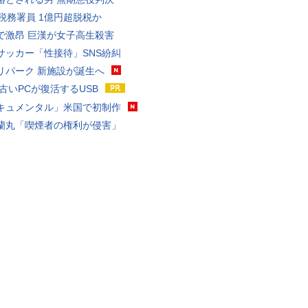
代税務署員 1億円超脱税か
で激昂 巨漢が女子高生殺害
サッカー「性接待」SNS紛糾
リパーク 新施設が誕生へ
 古いPCが復活するUSB
キュメンタル」米国で初制作
蘭丸「喫煙者の権利が侵害」