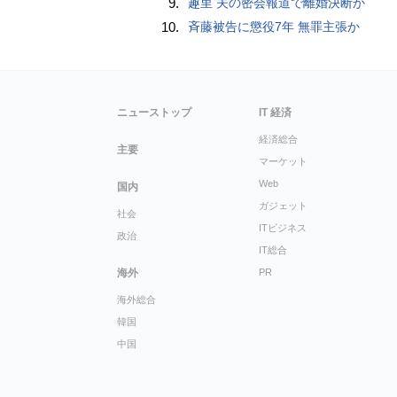
9.
趣里 夫の密会報道で離婚決断か
10.
斉藤被告に懲役7年 無罪主張か
ニューストップ
IT 経済
経済総合
主要
マーケット
Web
国内
ガジェット
社会
ITビジネス
政治
IT総合
海外
PR
海外総合
韓国
中国