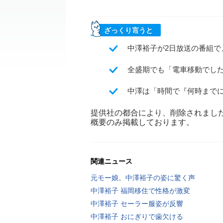
ざっくり言うと
中澤裕子が2日放送の番組
全盛期でも「電車移動でし
中澤は「時間で『何時まで
提供社の都合により、削除されまし
概要のみ掲載しております。
関連ニュース
元モー娘。中澤裕子の姿に驚く声
中澤裕子 福岡移住で性格が激変
中澤裕子 セーラー服姿が反響
中澤裕子 おにぎりで歯欠ける