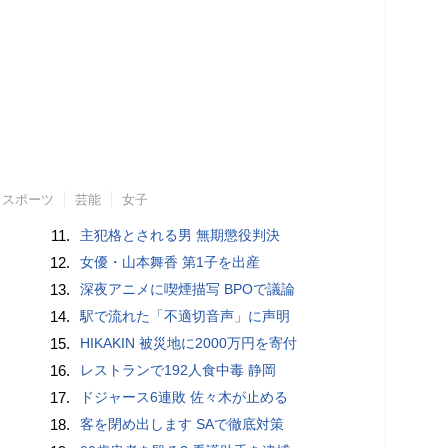
スポーツ
芸能
女子
11.
主犯格とされる男 無期懲役判決
12.
女優・山本舞香 第1子を出産
13.
深夜アニメに喫煙描写 BPOで議論
14.
駅で流れた「不適切音声」に声明
15.
HIKAKIN 被災地に2000万円を寄付
16.
レストランで192人食中毒 静岡
17.
ドジャース6連敗 佐々木が止める
18.
客を閉め出します SAで徹底対策