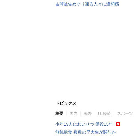
吉澤被告めぐり謝る人々に違和感
トピックス
主要
国内
海外
IT 経済
スポーツ
少年19人にわいせつ 懲役15年
無銭飲食 複数の早大生が関与か