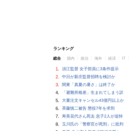
ランキング
総合
国内
政治
海外
経済
IT
1.
須江監督 女子部員に3条件提示
2.
中日が新庄監督招聘を検討か
3.
関東「真夏の暑さ」は終了か
4.
「避難所格差」生まれてしまう訳
5.
大量注文キャンセル43億円以上か
6.
斉藤慎二被告 懲役7年を求刑
7.
寿美花代さん死去 息子2人が追悼
8.
玉川氏の「警察官が死刑」に批判