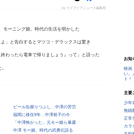
by ライブドアニュース編集部
で、モーニング娘。時代の生活を明かした
たよ」と告白するとマツコ・デラックスは驚き
に終わったら電車で帰りましょう』って」と語った
お知
た。
映画
い。
ト！
主要
少年
ビール缶握りつぶし…中澤の苦労
無銭
福岡に移住9年…中澤裕子の今
正常
「中澤怖かった」元モー娘ら暴露
カラ
中澤 モー娘。時代の武勇伝語る
主犯