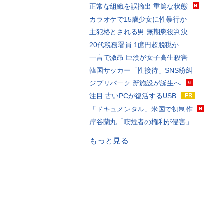
正常な組織を誤摘出 重篤な状態
カラオケで15歳少女に性暴行か
主犯格とされる男 無期懲役判決
20代税務署員 1億円超脱税か
一言で激昂 巨漢が女子高生殺害
韓国サッカー「性接待」SNS紛糾
ジブリパーク 新施設が誕生へ
注目 古いPCが復活するUSB
「ドキュメンタル」米国で初制作
岸谷蘭丸「喫煙者の権利が侵害」
もっと見る