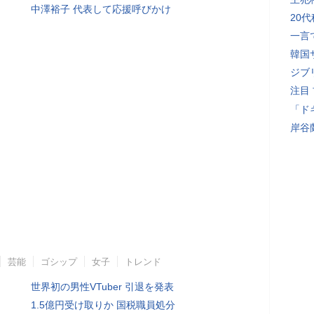
中澤裕子 代表して応援呼びかけ
20
一言
韓国
ジブ
注目
「ド
岸谷
芸能
ゴシップ
女子
トレンド
世界初の男性VTuber 引退を発表
1.5億円受け取りか 国税職員処分