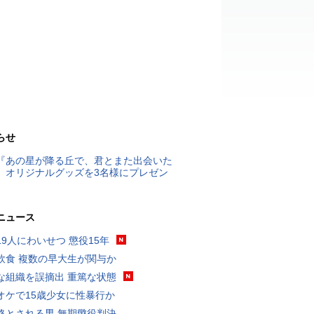
らせ
『あの星が降る丘で、君とまた出会いた
』オリジナルグッズを3名様にプレゼン
ニュース
19人にわいせつ 懲役15年
飲食 複数の早大生が関与か
な組織を誤摘出 重篤な状態
オケで15歳少女に性暴行か
格とされる男 無期懲役判決