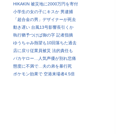
HIKAKIN 被災地に2000万円を寄付
小学生の女の子にキスか 男逮捕
「超合金の男」デザイナーが死去
動き遅い 台風13号影響長引くか
執行猶予つけば御の字 記者指摘
ゆうちゃみ熱望も10回落ちた過去
店に戻り従業員被災 法的責任も
バカヤロー…人気声優が別れ悲痛
態度に不満で…夫の弟を暴行死
ポケモン効果で 空港来場者4.5倍