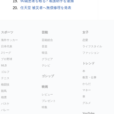
19.
90歳患者を殴る? 看護助手を逮捕
20.
任天堂 被災者へ無償修理を発表
スポーツ
芸能
女子
海外サッカー
芸能総合
恋愛
日本代表
音楽
ライフスタイル
Jリーグ
韓流
ファッション
プロ野球
グラビア
トレンド
MLB
テレビ
本
ゴルフ
ゴシップ
教育・仕事
テニス
からだ
格闘技
映画
マネー
競馬
レビュー
車
相撲
プレゼント
グルメ
バスケ
特集
バレー
YouTube