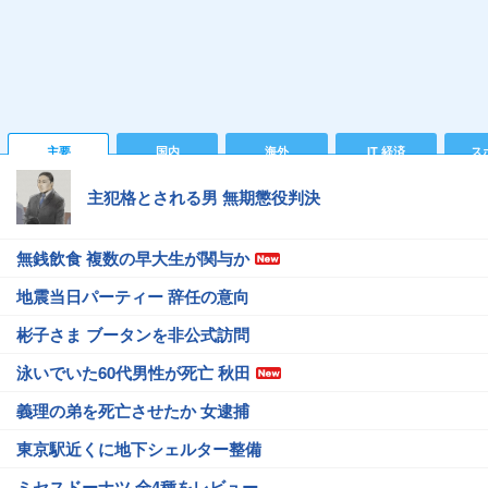
主要
国内
海外
IT 経済
ス
主犯格とされる男 無期懲役判決
無銭飲食 複数の早大生が関与か
地震当日パーティー 辞任の意向
彬子さま ブータンを非公式訪問
泳いでいた60代男性が死亡 秋田
義理の弟を死亡させたか 女逮捕
東京駅近くに地下シェルター整備
ミセスドーナツ 全4種をレビュー