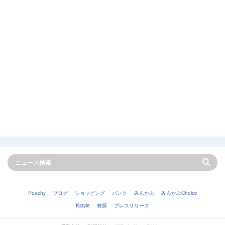
Peachy
ブログ
ショッピング
バンク
みんかぶ
みんかぶChoice
Kstyle
株探
プレスリリース