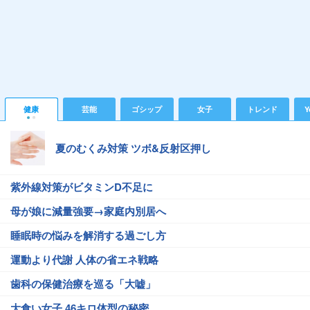
健康
芸能
ゴシップ
女子
トレンド
Y
夏のむくみ対策 ツボ&反射区押し
紫外線対策がビタミンD不足に
母が娘に減量強要→家庭内別居へ
睡眠時の悩みを解消する過ごし方
運動より代謝 人体の省エネ戦略
歯科の保健治療を巡る「大嘘」
大食い女子 46キロ体型の秘密