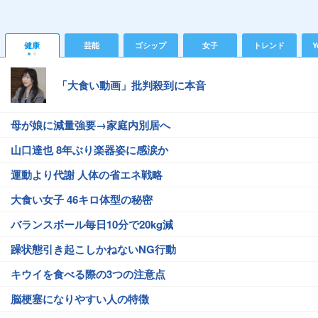
健康
芸能
ゴシップ
女子
トレンド
Y
「大食い動画」批判殺到に本音
母が娘に減量強要→家庭内別居へ
山口達也 8年ぶり楽器姿に感涙か
運動より代謝 人体の省エネ戦略
大食い女子 46キロ体型の秘密
バランスボール毎日10分で20kg減
躁状態引き起こしかねないNG行動
キウイを食べる際の3つの注意点
脳梗塞になりやすい人の特徴