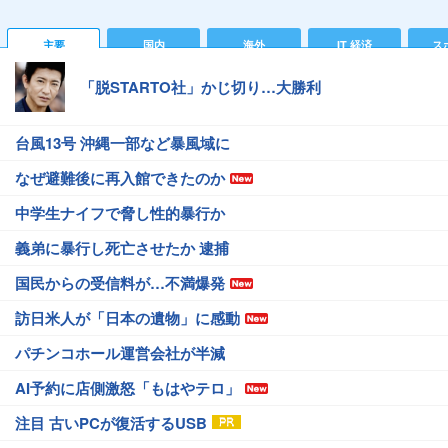
主要
国内
海外
IT 経済
ス
「脱STARTO社」かじ切り…大勝利
台風13号 沖縄一部など暴風域に
なぜ避難後に再入館できたのか
中学生ナイフで脅し性的暴行か
義弟に暴行し死亡させたか 逮捕
国民からの受信料が…不満爆発
訪日米人が「日本の遺物」に感動
パチンコホール運営会社が半減
AI予約に店側激怒「もはやテロ」
注目 古いPCが復活するUSB