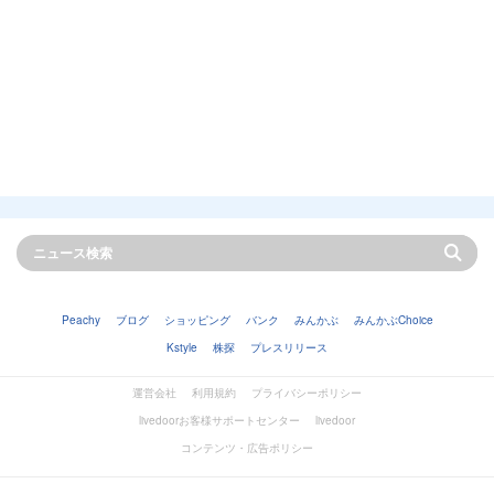
Peachy
ブログ
ショッピング
バンク
みんかぶ
みんかぶChoice
Kstyle
株探
プレスリリース
運営会社
利用規約
プライバシーポリシー
livedoorお客様サポートセンター
livedoor
コンテンツ・広告ポリシー