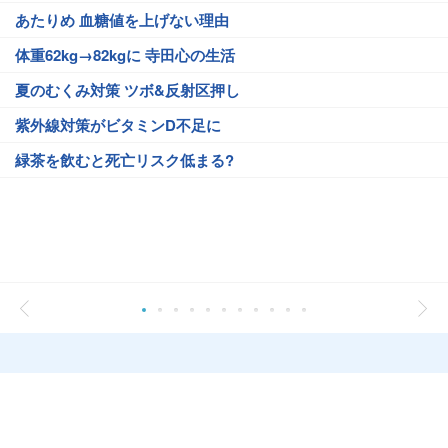
あたりめ 血糖値を上げない理由
体重62kg→82kgに 寺田心の生活
夏のむくみ対策 ツボ&反射区押し
紫外線対策がビタミンD不足に
緑茶を飲むと死亡リスク低まる?