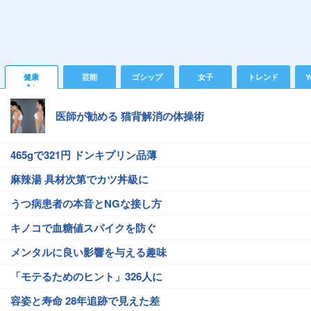
健康
芸能
ゴシップ
女子
トレンド
Y
医師が勧める 猫背解消の体操術
465gで321円 ドンキプリン品薄
麻辣湯 具材次第でカツ丼級に
うつ病患者の本音とNGな接し方
キノコで血糖値スパイクを防ぐ
メンタルに良い影響を与える趣味
「モテるためのヒント」326人に
容姿と寿命 28年追跡で見えた差