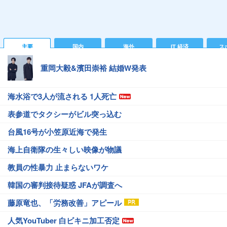
主要
国内
海外
IT 経済
ス
重岡大毅&濱田崇裕 結婚W発表
海水浴で3人が流される 1人死亡
表参道でタクシーがビル突っ込む
台風16号が小笠原近海で発生
海上自衛隊の生々しい映像が物議
教員の性暴力 止まらないワケ
韓国の審判接待疑惑 JFAが調査へ
藤原竜也、「労務改善」アピール
人気YouTuber 白ビキニ加工否定