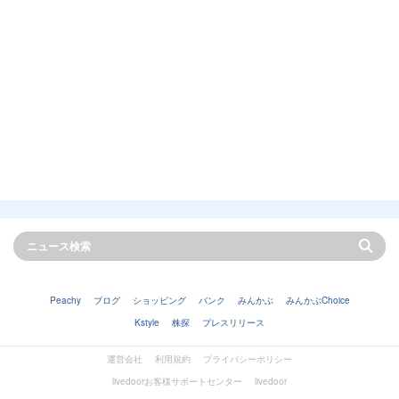
Peachy
ブログ
ショッピング
バンク
みんかぶ
みんかぶChoice
Kstyle
株探
プレスリリース
運営会社
利用規約
プライバシーポリシー
livedoorお客様サポートセンター
livedoor