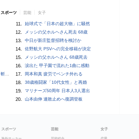
スポーツ
芸能
女子
11.
始球式で「日本の超大物」に騒然
12.
メッシの父ホルヘさん死去 68歳
13.
中日が新庄監督招聘を検討か
14.
佐野航大 PSVへの完全移籍が決定
15.
メッシの父ホルヘさん 68歳死去
16.
涙出た 甲子園で流れた1曲に感動
いるよう」
17.
岡本和真 疲労でベンチ外れる
18.
38歳格闘家「10代女性」と再婚
19.
マリナーズ50周年 日本人3人選出
20.
山本由伸 連敗止めへ復調登板
スポーツ
芸能
女子
海外サッカー
芸能総合
恋愛