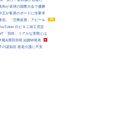
美和が卓球の国際大会で優勝
中正が客席のボードに珍要求
竜也、「労務改善」アピール
ouTuber 白ビキニ加工否定
VANT「別班」リアルな実態とは
大毅&濱田崇裕 結婚W発表
子の認知症 老老介護に不安