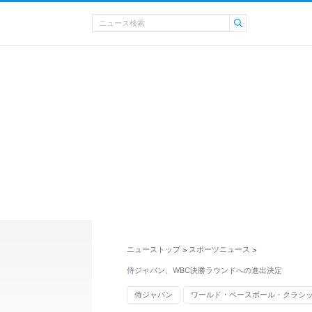
ニューストップ
スポーツニュース
>
>
侍ジャパン、WBC決勝ラウンドへの進出決定
侍ジャパン
ワールド・ベースボール・クラシ