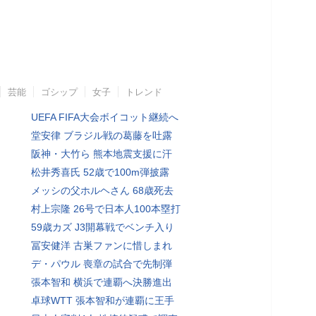
芸能
ゴシップ
女子
トレンド
UEFA FIFA大会ボイコット継続へ
堂安律 ブラジル戦の葛藤を吐露
阪神・大竹ら 熊本地震支援に汗
松井秀喜氏 52歳で100m弾披露
メッシの父ホルヘさん 68歳死去
村上宗隆 26号で日本人100本塁打
59歳カズ J3開幕戦でベンチ入り
冨安健洋 古巣ファンに惜しまれ
デ・パウル 喪章の試合で先制弾
張本智和 横浜で連覇へ決勝進出
卓球WTT 張本智和が連覇に王手