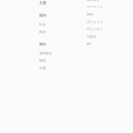
主要
マーケット
Web
国内
ガジェット
社会
ITビジネス
政治
IT総合
海外
PR
海外総合
韓国
中国