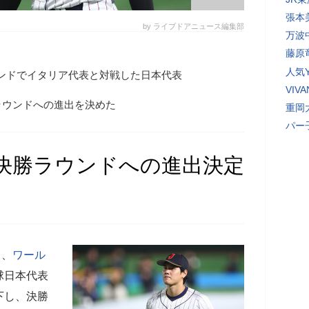
張本
by ライブドアニュース編集部
万波
藤原
人気Y
ウンドでイタリア代表と対戦した日本代表
VI
ラウンドへの進出を決めた
重岡
パー
決勝ラウンドへの進出決定
日、
ワール
球日本代表
下し、決勝