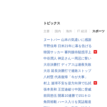
トピックス
主要
国内
海外
IT 経済
スポーツ
ヌートバー 山本の気遣いに感謝
平野佳寿 日米21年に幕を告げる
韓国サッカー 審判接待疑惑浮上
中谷潤人 神足さん一周忌に誓い
大谷決勝打 ディアスは連夜失敗
大谷 延長決勝打で連敗ストップ
八村塁 代表復帰「今が大事」
村上 速球不安を逆方向弾で払拭
張本美和 王芸迪破り中国に脅威
前田悠伍 開幕10連勝で151キロ
角田裕毅 ハース入りを英誌報道