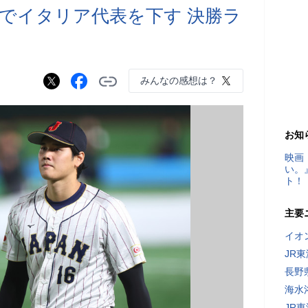
でイタリア代表を下す 決勝ラ
みんなの感想は？
お知
映画
い。
ト！
主要
イオ
JR
長野
海水
JR