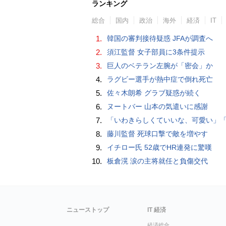
ランキング
総合
国内
政治
海外
経済
IT
1.
韓国の審判接待疑惑 JFAが調査へ
2.
須江監督 女子部員に3条件提示
3.
巨人のベテラン左腕が「密会」か
4.
ラグビー選手が熱中症で倒れ死亡
5.
佐々木朗希 グラブ疑惑が続く
6.
ヌートバー 山本の気遣いに感謝
7.
「いわきらしくていいな、可愛い」「斬新」初出場初勝利の東日本国際大昌平、アルプス彩ったフラダンス部の応援に反響 部員は感無量「夢を見て
8.
藤川監督 死球口撃で敵を増やす
9.
イチロー氏 52歳でHR連発に驚嘆
10.
板倉滉 涙の主将就任と負傷交代
ニューストップ
IT 経済
経済総合