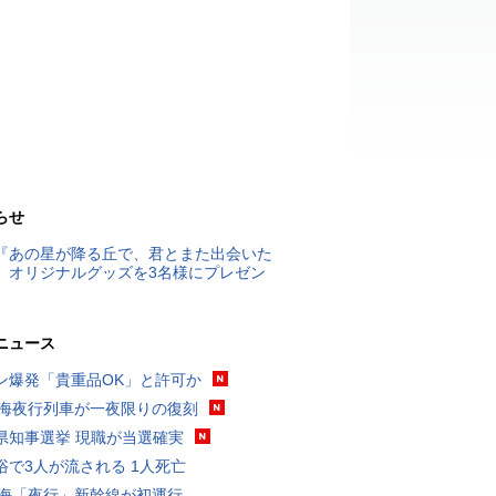
らせ
『あの星が降る丘で、君とまた出会いた
』オリジナルグッズを3名様にプレゼン
ニュース
ン爆発「貴重品OK」と許可か
東海夜行列車が一夜限りの復刻
県知事選挙 現職が当選確実
浴で3人が流される 1人死亡
東海「夜行」新幹線が初運行