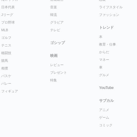
日本代表
音楽
ライフスタイル
Jリーグ
韓流
ファッション
プロ野球
グラビア
トレンド
MLB
テレビ
本
ゴルフ
ゴシップ
教育・仕事
テニス
からだ
格闘技
映画
マネー
競馬
レビュー
車
相撲
プレゼント
グルメ
バスケ
特集
バレー
YouTube
フィギュア
サブカル
アニメ
ゲーム
コミック