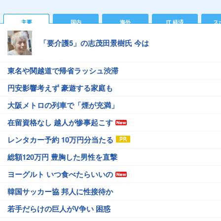
主要
国内
海外
IT 経済
ス
「要介護5」の志茂田景樹氏 今は
東名や関越道で帰省ラッシュ渋滞
円安影響考えず 豪遊する家庭も
大阪メトロの列車で「煙が充満」
在留資格なし 越人が惨事起こす
レンタカー予約 10万円分当たる
総額120万円 豊胸した男性を直撃
ヨーグルト いつ食べたらいいの
韓国サッカー協 邦人に性接待か
若手だらけの巨人がV争い 困惑