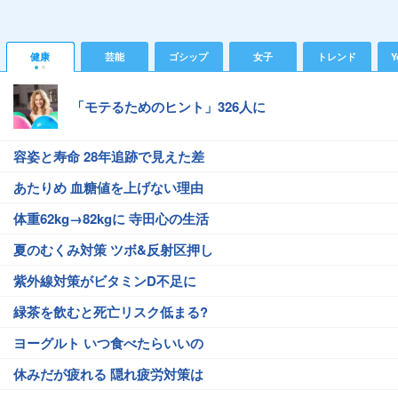
健康
芸能
ゴシップ
女子
トレンド
Y
「モテるためのヒント」326人に
容姿と寿命 28年追跡で見えた差
あたりめ 血糖値を上げない理由
体重62kg→82kgに 寺田心の生活
夏のむくみ対策 ツボ&反射区押し
紫外線対策がビタミンD不足に
緑茶を飲むと死亡リスク低まる?
ヨーグルト いつ食べたらいいの
休みだが疲れる 隠れ疲労対策は