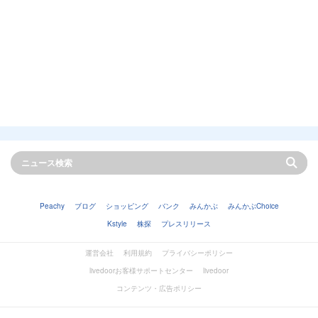
Peachy
ブログ
ショッピング
バンク
みんかぶ
みんかぶChoice
Kstyle
株探
プレスリリース
運営会社
利用規約
プライバシーポリシー
livedoorお客様サポートセンター
livedoor
コンテンツ・広告ポリシー