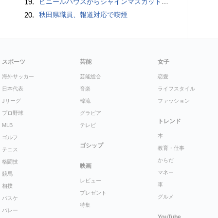
19.
ビニールハウスからシャインマスカット約200房を盗んだ疑い ネットで販売か 無職の男（42）逮捕 岡山県警
20.
秋田県職員、報道対応で喫煙
スポーツ
芸能
女子
海外サッカー
芸能総合
恋愛
日本代表
音楽
ライフスタイル
Jリーグ
韓流
ファッション
プロ野球
グラビア
トレンド
MLB
テレビ
本
ゴルフ
ゴシップ
教育・仕事
テニス
からだ
格闘技
映画
マネー
競馬
レビュー
車
相撲
プレゼント
グルメ
バスケ
特集
バレー
YouTube