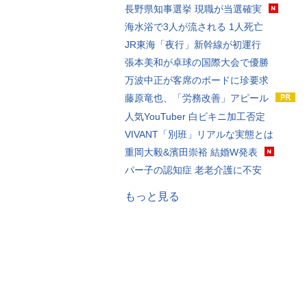
長野県知事選挙 現職が当選確実
海水浴で3人が流される 1人死亡
JR東海「夜行」新幹線が初運行
張本美和が卓球の国際大会で優勝
万波中正が客席のボードに珍要求
藤原竜也、「労務改善」アピール
人気YouTuber 白ビキニ加工否定
VIVANT「別班」リアルな実態とは
重岡大毅&濱田崇裕 結婚W発表
パー子の認知症 老老介護に不安
もっと見る