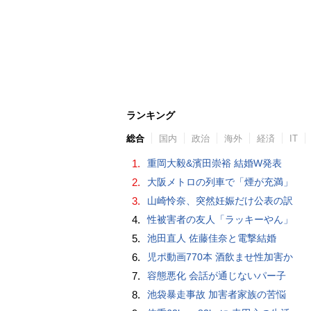
ランキング
総合
国内
政治
海外
経済
IT
1.
重岡大毅&濱田崇裕 結婚W発表
2.
大阪メトロの列車で「煙が充満」
3.
山崎怜奈、突然妊娠だけ公表の訳
4.
性被害者の友人「ラッキーやん」
5.
池田直人 佐藤佳奈と電撃結婚
6.
児ポ動画770本 酒飲ませ性加害か
7.
容態悪化 会話が通じないパー子
8.
池袋暴走事故 加害者家族の苦悩