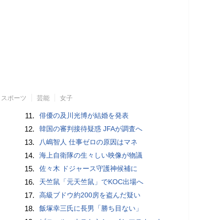
スポーツ
芸能
女子
11.
俳優の及川光博が結婚を発表
12.
韓国の審判接待疑惑 JFAが調査へ
13.
八嶋智人 仕事ゼロの原因はマネ
14.
海上自衛隊の生々しい映像が物議
15.
佐々木 ドジャース守護神候補に
16.
天竺鼠「元天竺鼠」でKOC出場へ
17.
高級ブドウ約200房を盗んだ疑い
18.
飯塚幸三氏に長男「勝ち目ない」