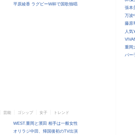
平原綾香 ラグビーW杯で国歌独唱
張本
万波
藤原
人気Y
VI
重岡
パー
芸能
ゴシップ
女子
トレンド
WEST.重岡と濱田 相手は一般女性
オリラジ中田、帰国後初のTV出演