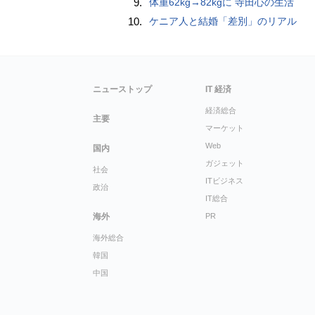
9.
体重62kg→82kgに 寺田心の生活
10.
ケニア人と結婚「差別」のリアル
ニューストップ
IT 経済
経済総合
主要
マーケット
Web
国内
ガジェット
社会
ITビジネス
政治
IT総合
海外
PR
海外総合
韓国
中国