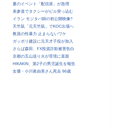
夏のイベント「配信派」が急増
表参道でタクシーがビル突っ込む
イラン モジタバ師の初公開映像?
天竺鼠「元天竺鼠」でKOC出場へ
教員の性暴力 止まらないワケ
ガッポリ建設に元天才子役が加入
さらば森田、FX投資詐欺被害告白
京都の五山送り火が苦境に直面
HIKAKIN、第2子の男児誕生を報告
女優・小川眞由美さん死去 86歳