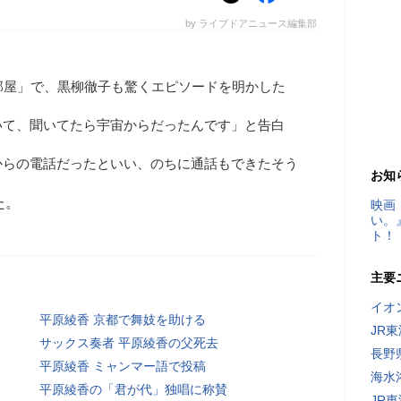
by ライブドアニュース編集部
部屋」で、黒柳徹子も驚くエピソードを明かした
いて、聞いてたら宇宙からだったんです」と告白
からの電話だったといい、のちに通話もできたそう
お知
た。
映画
い。
ト！
主要
イオ
平原綾香 京都で舞妓を助ける
JR
サックス奏者 平原綾香の父死去
長野
平原綾香 ミャンマー語で投稿
海水
平原綾香の「君が代」独唱に称賛
JR