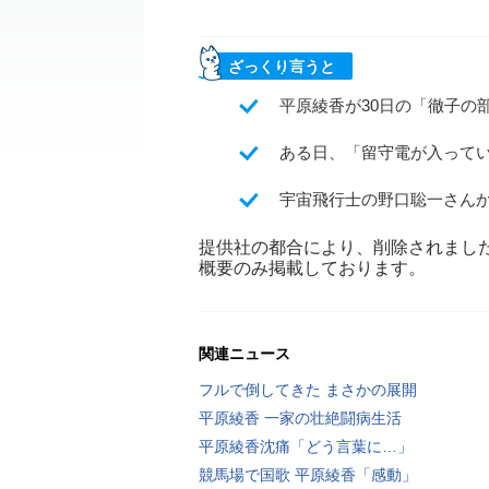
ざっくり言うと
平原綾香が30日の「徹子の
ある日、「留守電が入って
宇宙飛行士の野口聡一さん
提供社の都合により、削除されまし
概要のみ掲載しております。
関連ニュース
フルで倒してきた まさかの展開
平原綾香 一家の壮絶闘病生活
平原綾香沈痛「どう言葉に…」
競馬場で国歌 平原綾香「感動」