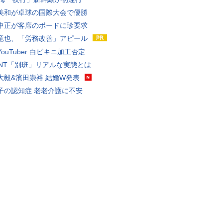
美和が卓球の国際大会で優勝
中正が客席のボードに珍要求
竜也、「労務改善」アピール
ouTuber 白ビキニ加工否定
VANT「別班」リアルな実態とは
大毅&濱田崇裕 結婚W発表
子の認知症 老老介護に不安