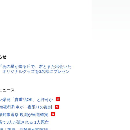
らせ
『あの星が降る丘で、君とまた出会いた
』オリジナルグッズを3名様にプレゼン
ニュース
ン爆発「貴重品OK」と許可か
東海夜行列車が一夜限りの復刻
県知事選挙 現職が当選確実
浴で3人が流される 1人死亡
東海「夜行」新幹線が初運行