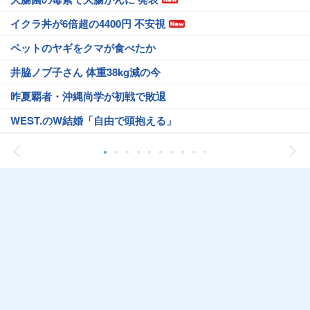
イクラ丼が6倍超の4400円 不安視
ペットのヤギをクマが食べたか
井脇ノブ子さん 体重38kg減の今
昨夏覇者・沖縄尚学が初戦で敗退
WEST.のW結婚「自由で頭抱える」