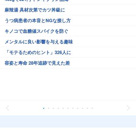
麻辣湯 具材次第でカツ丼級に
うつ病患者の本音とNGな接し方
キノコで血糖値スパイクを防ぐ
メンタルに良い影響を与える趣味
「モテるためのヒント」326人に
容姿と寿命 28年追跡で見えた差