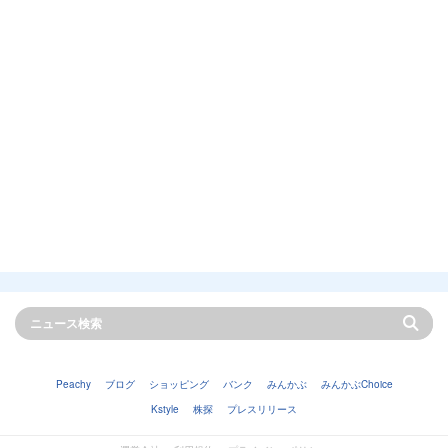
Peachy
ブログ
ショッピング
バンク
みんかぶ
みんかぶChoice
Kstyle
株探
プレスリリース