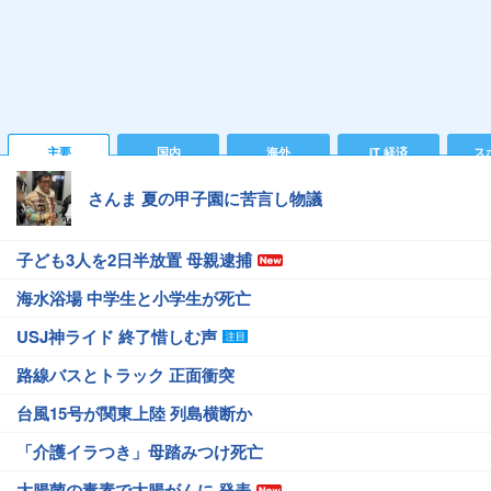
主要
国内
海外
IT 経済
ス
さんま 夏の甲子園に苦言し物議
子ども3人を2日半放置 母親逮捕
海水浴場 中学生と小学生が死亡
USJ神ライド 終了惜しむ声
路線バスとトラック 正面衝突
台風15号が関東上陸 列島横断か
「介護イラつき」母踏みつけ死亡
大腸菌の毒素で大腸がんに 発表