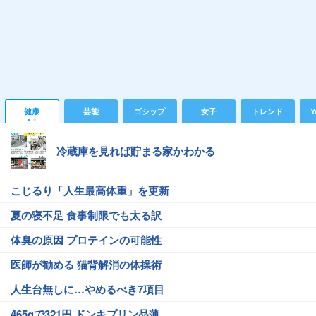
健康
芸能
ゴシップ
女子
トレンド
Y
冷蔵庫を見れば貯まる家かわかる
こじるり「人生最高体重」を更新
夏の寝不足 食事制限でも太る訳
体臭の原因 プロテインの可能性
医師が勧める 猫背解消の体操術
人生台無しに…やめるべき7項目
465gで321円 ドンキプリン品薄