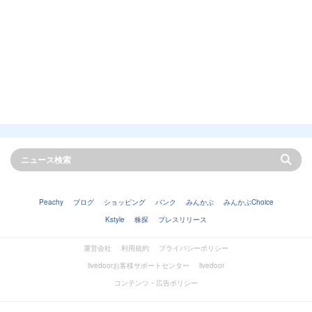
Peachy
ブログ
ショッピング
バンク
みんかぶ
みんかぶChoice
Kstyle
株探
プレスリリース
運営会社
利用規約
プライバシーポリシー
livedoorお客様サポートセンター
livedoor
コンテンツ・広告ポリシー