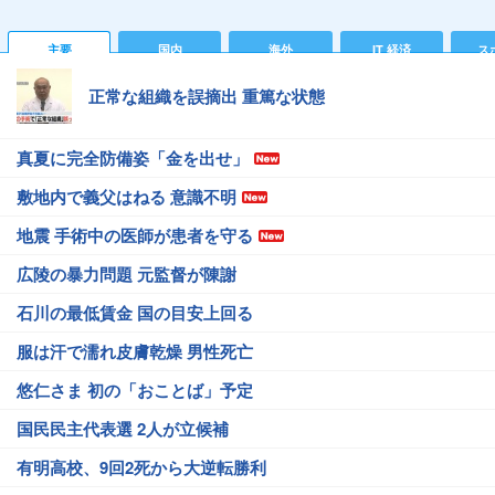
主要
国内
海外
IT 経済
ス
正常な組織を誤摘出 重篤な状態
真夏に完全防備姿「金を出せ」
敷地内で義父はねる 意識不明
地震 手術中の医師が患者を守る
広陵の暴力問題 元監督が陳謝
石川の最低賃金 国の目安上回る
服は汗で濡れ皮膚乾燥 男性死亡
悠仁さま 初の「おことば」予定
国民民主代表選 2人が立候補
有明高校、9回2死から大逆転勝利