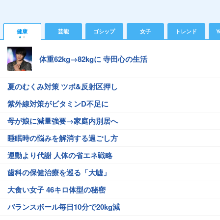
健康
芸能
ゴシップ
女子
トレンド
Y
体重62kg→82kgに 寺田心の生活
夏のむくみ対策 ツボ&反射区押し
紫外線対策がビタミンD不足に
母が娘に減量強要→家庭内別居へ
睡眠時の悩みを解消する過ごし方
運動より代謝 人体の省エネ戦略
歯科の保健治療を巡る「大嘘」
大食い女子 46キロ体型の秘密
バランスボール毎日10分で20kg減