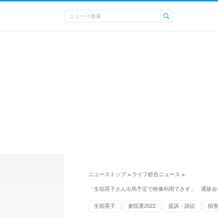
ニューストップ
ライフ総合ニュース
>
>
「生稲晃子さん出馬予定で映像利用できず」 通販会社
生稲晃子
参院選2022
提訴・訴訟
損