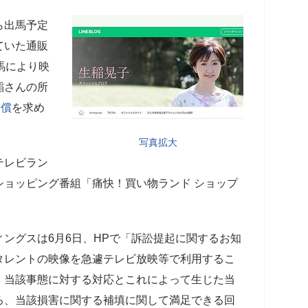
ら出馬予定
ていた通販
馬により映
稲さんの所
賠償
を求め
写真拡大
テレビラン
ショッピング番組「痛快！買い物ランド ショップ
ングスは6月6日、HPで「訴訟提起に関するお知
タレントの映像を急遽テレビ放映等で利用するこ
、当該事態に対する対応とこれによって生じた当
ろ、当該損害に関する補填に関して満足できる回