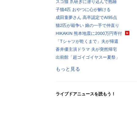
スコ猫 爪研ぎに潜り込んで熟睡
子猫4匹 おやつに心が解ける
成田童夢さん 高卒認定でAI95点
猫2匹が箱争い 娘の一手で仲直り
HIKAKIN 熊本地震に2000万円寄付
「Tシャツが乾くまで」夫が帰還
蒼井優主演ドラマ 夫が突然帰宅
出前館「超ゴイゴイヤスー夏祭」
もっと見る
ライブドアニュースを読もう！