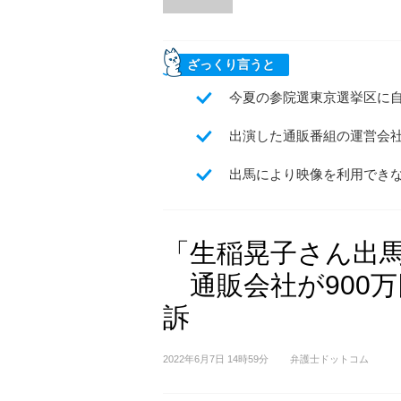
ざっくり言うと
今夏の参院選東京選挙区に
出演した通販番組の運営会社
出馬により映像を利用できな
「生稲晃子さん出
通販会社が900
訴
2022年6月7日 14時59分
弁護士ドットコム