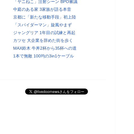
「ヤニねこ」注射シーン BPO審議
中庭のある家 3家族が語る本音
京都に「新たな移動手段」初上陸
「スパイダーマン」旋風やまず
ジャングリア 1年目の試練と再起
カツセ 大企業を辞めた街を歩く
MAX鈴木 牛丼2杯から35杯への道
1本で無敵 100均の3in1ケーブル