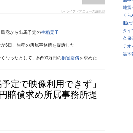
地震
by ライブドアニュース編集部
くら
服は
タイ
自民党から出馬予定の
生稲晃子
久保
が6日、生稲の所属事務所を提訴した
テオ
黒木
くなったとして、約900万円の
損害賠償
を求めた
馬予定で映像利用できず」
万円賠償求め所属事務所提