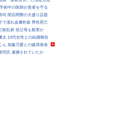
 手術中の医師が患者を守る
寿司 閉店間際の大盛り話題
汗で濡れ皮膚乾燥 男性死亡
で銃乱射 祖父母も殺害か
優太 10代女性との結婚報告
くん 加藤乃愛との破局発表
啓司氏 逮捕されていたか