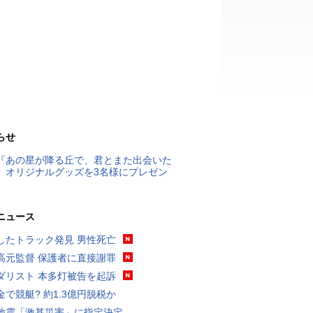
らせ
『あの星が降る丘で、君とまた出会いた
』オリジナルグッズを3名様にプレゼン
ニュース
したトラック発見 男性死亡
高元監督 保護者に直接謝罪
ダリスト 本多灯被告を起訴
金で競艇? 約1.3億円脱税か
地震「激甚災害」に指定決定