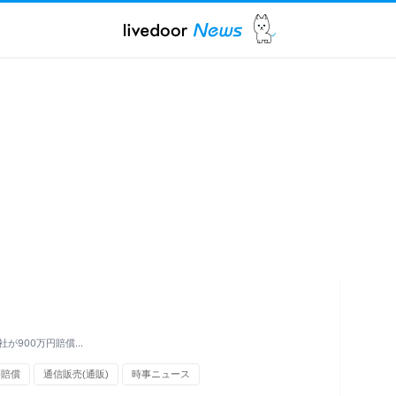
が900万円賠償…
害賠償
通信販売(通販)
時事ニュース