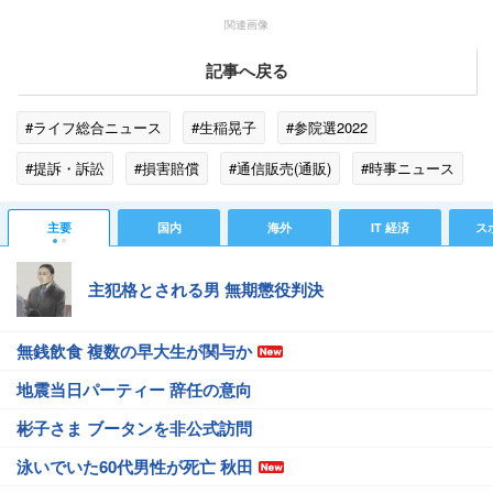
関連画像
記事へ戻る
#ライフ総合ニュース
#生稲晃子
#参院選2022
#提訴・訴訟
#損害賠償
#通信販売(通販)
#時事ニュース
主要
国内
海外
IT 経済
ス
主犯格とされる男 無期懲役判決
無銭飲食 複数の早大生が関与か
地震当日パーティー 辞任の意向
彬子さま ブータンを非公式訪問
泳いでいた60代男性が死亡 秋田