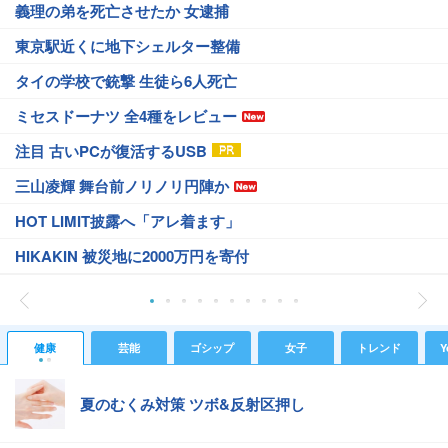
義理の弟を死亡させたか 女逮捕
東京駅近くに地下シェルター整備
タイの学校で銃撃 生徒ら6人死亡
ミセスドーナツ 全4種をレビュー
注目 古いPCが復活するUSB
三山凌輝 舞台前ノリノリ円陣か
HOT LIMIT披露へ「アレ着ます」
HIKAKIN 被災地に2000万円を寄付
健康
芸能
ゴシップ
女子
トレンド
Y
夏のむくみ対策 ツボ&反射区押し