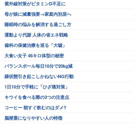
紫外線対策がビタミンD不足に
母が娘に減量強要→家庭内別居へ
睡眠時の悩みを解消する過ごし方
運動より代謝 人体の省エネ戦略
歯科の保健治療を巡る「大嘘」
大食い女子 46キロ体型の秘密
バランスボール毎日10分で20kg減
躁状態引き起こしかねないNG行動
1日10分で手軽に「ひざ痛対策」
キウイを食べる際の3つの注意点
コーヒー 朝すぐ飲むのはダメ?
脳梗塞になりやすい人の特徴