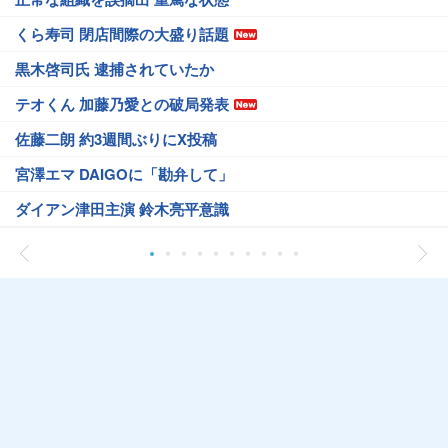
くら寿司 閉店間際の大盛り話題
黒木啓司氏 逮捕されていたか
テオくん 加藤乃愛との破局発表
佐藤二朗 約3週間ぶりにX投稿
宮澤エマ DAIGOに「勘弁して」
ダイアン津田主演 鈴木亮平意識