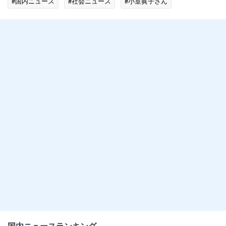
#国内ニュース
#社会ニュース
#小室眞子さん
国内ニュースランキング