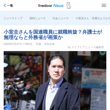
一覧
>
>
>
小室圭さん「弁護士ムリな
ニューストップ
国内ニュース
社会ニュース
小室圭さんを国連職員に就職斡旋？弁護士が
無理ならと外務省が画策か
2022年5月27日 11時0分
写真：女性自身
by ライブドアニュース編集部