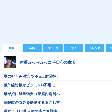
健康
芸能
ゴシップ
女子
トレンド
Y
体重62kg→82kgに 寺田心の生活
夏のむくみ対策 ツボ&反射区押し
紫外線対策がビタミンD不足に
母が娘に減量強要→家庭内別居へ
睡眠時の悩みを解消する過ごし方
運動より代謝 人体の省エネ戦略