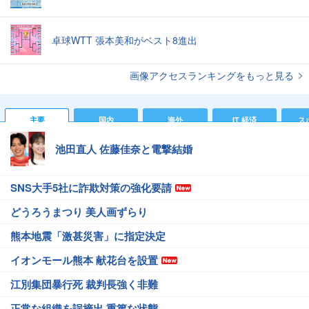
卓球WTT 張本美和がベスト8進出
画像アクセスランキングをもっと見る
主要
国内
海外
IT 経済
ス
池田直人 佐藤佳奈と電撃結婚
SNS大手5社に詐欺対策の強化要請
どうろうまつり 美人画ずらり
熊本地震「激甚災害」に指定決定
イオンモール熊本 献花台を設置
江別集団暴行死 裁判長強く非難
正常な組織を誤摘出 重篤な状態