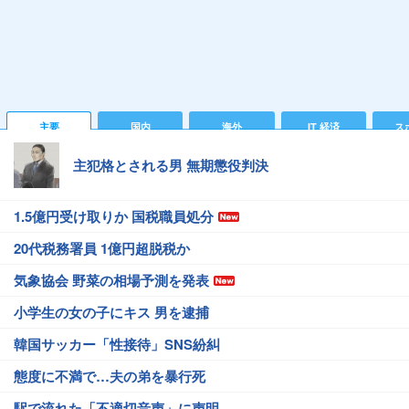
主要
国内
海外
IT 経済
ス
主犯格とされる男 無期懲役判決
1.5億円受け取りか 国税職員処分
20代税務署員 1億円超脱税か
気象協会 野菜の相場予測を発表
小学生の女の子にキス 男を逮捕
韓国サッカー「性接待」SNS紛糾
態度に不満で…夫の弟を暴行死
駅で流れた「不適切音声」に声明