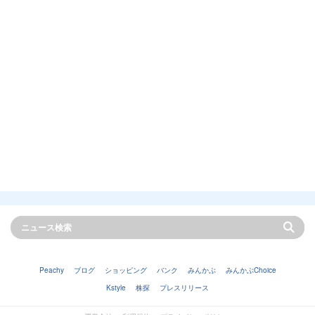
Peachy
ブログ
ショッピング
バンク
みんかぶ
みんかぶChoice
Kstyle
株探
プレスリリース