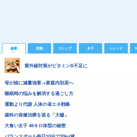
健康
芸能
ゴシップ
女子
トレンド
Y
紫外線対策がビタミンD不足に
母が娘に減量強要→家庭内別居へ
睡眠時の悩みを解消する過ごし方
運動より代謝 人体の省エネ戦略
歯科の保健治療を巡る「大嘘」
大食い女子 46キロ体型の秘密
バランスボール毎日10分で20kg減