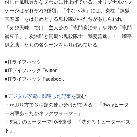
付した風味豊かな味わいに仕上げている。オリジナルパッ
ケージはぞれぞれ3種類。「牛なべ味」には、炎柱「煉獄
杏寿郎」をはじめとする鬼殺隊の柱たちがあしらわれ、
「えび天味」では、主人公の「竈門炭治郎」や妹の「竈門
禰豆子」、炭治郎と同期の鬼殺隊士「我妻善逸」・「嘴平
伊之助」たちの名シーンをちりばめている。
■ITライフハック
■ITライフハック Twitter
■ITライフハック Facebook
■
デジタル家電に関連した記事
を読む
・かぶり方で３種類の使い分けができる！『3wayヒータ
ー内蔵あったかネックウォーマー』
・5箇所のヒーターで10秒速暖！『洗える！ヒーターベス
ト』