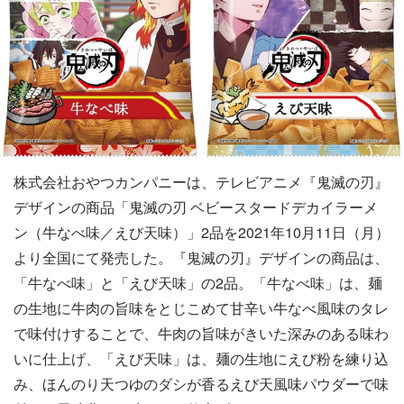
株式会社おやつカンパニーは、テレビアニメ『鬼滅の刃』
デザインの商品「鬼滅の刃 ベビースタードデカイラーメ
ン（牛なべ味／えび天味）」2品を2021年10月11日（月）
より全国にて発売した。『鬼滅の刃』デザインの商品は、
「牛なべ味」と「えび天味」の2品。「牛なべ味」は、麺
の生地に牛肉の旨味をとじこめて甘辛い牛なべ風味のタレ
で味付けすることで、牛肉の旨味がきいた深みのある味わ
いに仕上げ、「えび天味」は、麺の生地にえび粉を練り込
み、ほんのり天つゆのダシが香るえび天風味パウダーで味