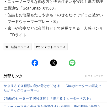
・ニューノーマルな働き方と快適住まいを実現！紙の整理
に最適な「ScanSnap iX1300」
・缶詰もお惣菜もたこやきも！のせるだけでずっと温かい
「フードウォーマープレートS」
・廊下や寝室などに夜間灯として使用できる！人感センサ
ーLEDライト
#IT 経済ニュース
#ガジェットニュース
外部リンク
ITライフハック
かぶり方で３種類の使い分けができる！『3wayヒーター内蔵あっ
たかネックウォーマー』
5箇所のヒーターで10秒速暖！『洗える！ヒーターベスト』
ニューノーマルな働き方と快適住まいを実現！紙の整理に最適な