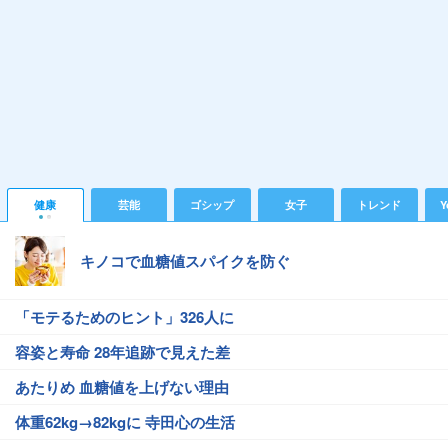
健康
芸能
ゴシップ
女子
トレンド
Y
キノコで血糖値スパイクを防ぐ
「モテるためのヒント」326人に
容姿と寿命 28年追跡で見えた差
あたりめ 血糖値を上げない理由
体重62kg→82kgに 寺田心の生活