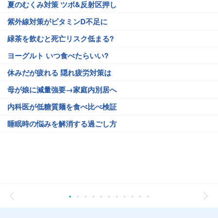
夏のむくみ対策 ツボ&反射区押し
紫外線対策がビタミンD不足に
緑茶を飲むと死亡リスク低まる?
ヨーグルト いつ食べたらいい?
休みだが疲れる 隠れ疲労対策は
母が娘に減量強要→家庭内別居へ
内科医が低糖質麺を食べ比べ検証
睡眠時の悩みを解消する過ごし方