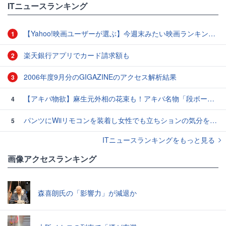
ITニュースランキング
【Yahoo!映画ユーザーが選ぶ】今週末みたい映画ランキング（11月2日付） ファン待望のシリーズ第3弾『マイティ・ソー バトルロイヤル』が公開！
1
楽天銀行アプリでカード請求額も
2
2006年度9月分のGIGAZINEのアクセス解析結果
3
【アキバ物欲】麻生元外相の花束も！アキバ名物「段ボール肉まん」を食べてみた
4
パンツにWiiリモコンを装着し女性でも立ちションの気分を味わえる「スパー・ピーピー・ブラーザー」
5
ITニュースランキングをもっと見る
画像アクセスランキング
森喜朗氏の「影響力」が減退か