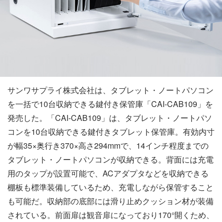
サンワサプライ株式会社は、タブレット・ノートパソコン
を一括で10台収納できる鍵付き保管庫「CAI-CAB109」を
発売した。「CAI-CAB109」は、タブレット・ノートパソ
コンを10台収納できる鍵付きタブレット保管庫。有効内寸
が幅35×奥行き370×高さ294mmで、14インチ程度までの
タブレット・ノートパソコンが収納できる。背面には充電
用のタップが設置可能で、ACアダプタなどを収納できる
棚板も標準装備しているため、充電しながら保管すること
も可能だ。収納部の底部には滑り止めクッション材が装備
されている。前面扉は観音扉になっており170°開くため、