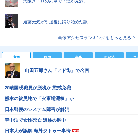
大阪メトロの列車で「煙が充満」
須藤元気が引退後に踊り始めた訳
画像アクセスランキングをもっと見る
主要
国内
海外
IT 経済
ス
山田五郎さん「アド街」で名言
25歳国税職員が脱税か 懲戒免職
熊本の被災地で「火事場泥棒」か
日本郵便のシステム障害が解消
車中泊で女性死亡 遺族の胸中
日本人が誤解 海外タトゥー事情