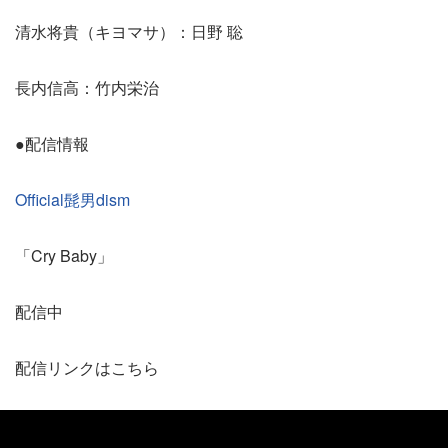
清水将貴（キヨマサ）：日野 聡
長内信高：竹内栄治
●配信情報
Official髭男dism
「Cry Baby」
配信中
配信リンクはこちら