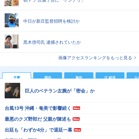
中日が新庄監督招聘を検討か
黒木啓司氏 逮捕されていたか
画像アクセスランキングをもっと見る
主要
国内
海外
IT 経済
ス
巨人のベテラン左腕が「密会」か
台風13号 沖縄・奄美で影響続く
最悪のクズ野郎だ 父親が陳述も
出廷も「わずか4分」で退廷一幕