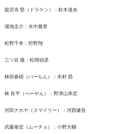
龍宮寺 堅（ドラケン）：鈴木達央
場地圭介：水中雅章
松野千冬：狩野翔
三ツ谷 隆：松岡禎丞
林田春樹（パーちん）：木村 昴
林 良平（ぺーやん）：野津山幸宏
河田ナホヤ（スマイリー）：河西健吾
武藤泰宏（ムーチョ）：小野大輔