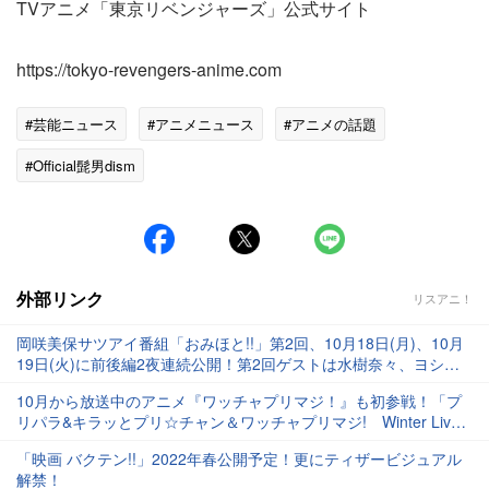
TVアニメ「東京リベンジャーズ」公式サイト
https://tokyo-revengers-anime.com
#芸能ニュース
#アニメニュース
#アニメの話題
#Official髭男dism
外部リンク
リスアニ！
岡咲美保サツアイ番組「おみほと!!」第2回、10月18日(月)、10月
19日(火)に前後編2夜連続公開！第2回ゲストは水樹奈々、ヨシダ
タクミ(saji)、内田雄馬！
10月から放送中のアニメ『ワッチャプリマジ！』も初参戦！「プ
リパラ&キラッとプリ☆チャン＆ワッチャプリマジ! Winter Live
2021」開催決定！
「映画 バクテン!!」2022年春公開予定！更にティザービジュアル
解禁！