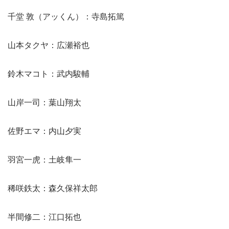
千堂 敦（アッくん）：寺島拓篤
山本タクヤ：広瀬裕也
鈴木マコト：武内駿輔
山岸一司：葉山翔太
佐野エマ：内山夕実
羽宮一虎：土岐隼一
稀咲鉄太：森久保祥太郎
半間修二：江口拓也