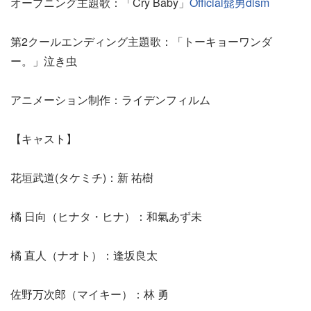
オープニング主題歌：「Cry Baby」
Official髭男dism
第2クールエンディング主題歌：「トーキョーワンダ
ー。」泣き虫
アニメーション制作：ライデンフィルム
【キャスト】
花垣武道(タケミチ)：新 祐樹
橘 日向（ヒナタ・ヒナ）：和氣あず未
橘 直人（ナオト）：逢坂良太
佐野万次郎（マイキー）：林 勇