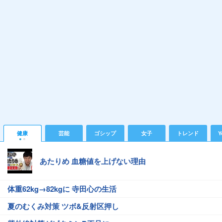
健康
芸能
ゴシップ
女子
トレンド
Y
あたりめ 血糖値を上げない理由
体重62kg→82kgに 寺田心の生活
夏のむくみ対策 ツボ&反射区押し