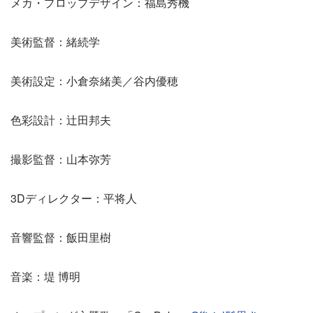
メカ・プロップデザイン：福島秀機
美術監督：緒続学
美術設定：小倉奈緒美／谷内優穂
色彩設計：辻󠄀田邦夫
撮影監督：山本弥芳
3Dディレクター：平将人
音響監督：飯田里樹
音楽：堤 博明