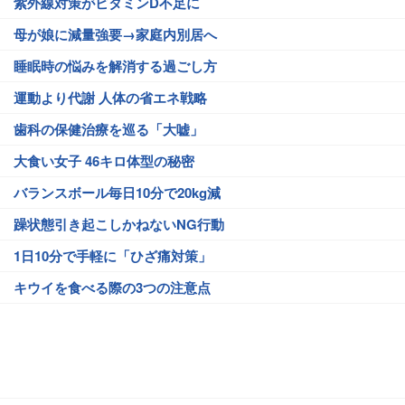
紫外線対策がビタミンD不足に
母が娘に減量強要→家庭内別居へ
睡眠時の悩みを解消する過ごし方
運動より代謝 人体の省エネ戦略
歯科の保健治療を巡る「大嘘」
大食い女子 46キロ体型の秘密
バランスボール毎日10分で20kg減
躁状態引き起こしかねないNG行動
1日10分で手軽に「ひざ痛対策」
キウイを食べる際の3つの注意点