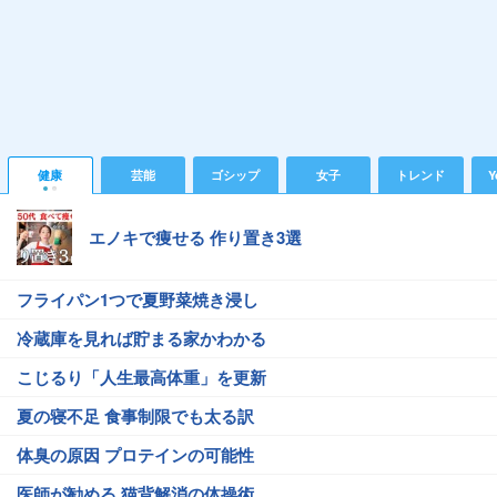
健康
芸能
ゴシップ
女子
トレンド
Y
エノキで痩せる 作り置き3選
フライパン1つで夏野菜焼き浸し
冷蔵庫を見れば貯まる家かわかる
こじるり「人生最高体重」を更新
夏の寝不足 食事制限でも太る訳
体臭の原因 プロテインの可能性
医師が勧める 猫背解消の体操術