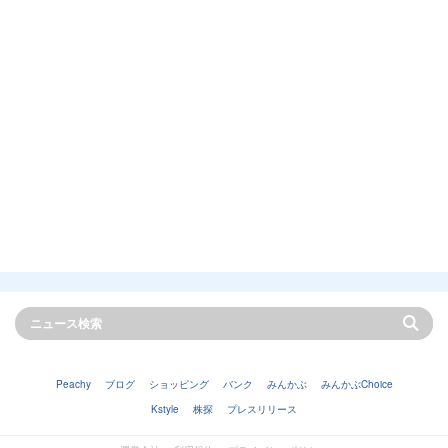
Peachy
ブログ
ショッピング
バンク
みんかぶ
みんかぶChoice
Kstyle
株探
プレスリリース