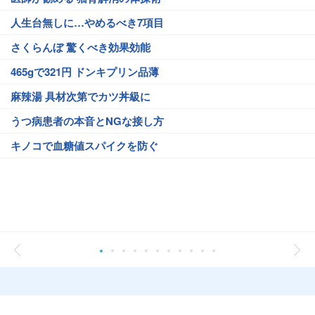
人生台無しに…やめるべき7項目
さくらんぼ 驚くべき効果効能
465gで321円 ドンキプリン品薄
麻辣湯 具材次第でカツ丼級に
うつ病患者の本音とNGな接し方
キノコで血糖値スパイクを防ぐ