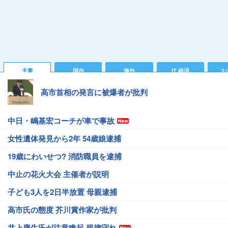
主要
国内
海外
IT 経済
ス
高市首相の発言に被爆者が批判
中日・嶋基宏コーチが車で事故
女性遺体発見から2年 54歳娘逮捕
19歳にわいせつ? 消防職員を逮捕
中止の花火大会 主催者が説明
子ども3人を2日半放置 母親逮捕
高市氏の態度 芥川賞作家が批判
井上康生氏が注意喚起 規律守れ