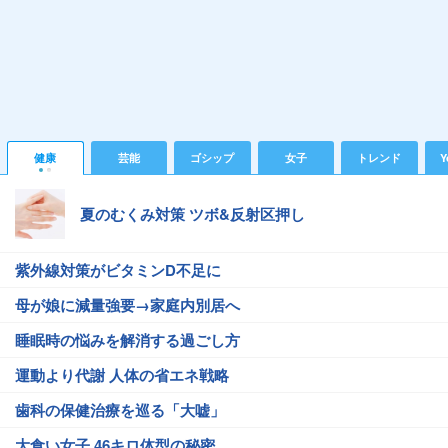
健康
芸能
ゴシップ
女子
トレンド
Y
夏のむくみ対策 ツボ&反射区押し
紫外線対策がビタミンD不足に
母が娘に減量強要→家庭内別居へ
睡眠時の悩みを解消する過ごし方
運動より代謝 人体の省エネ戦略
歯科の保健治療を巡る「大嘘」
大食い女子 46キロ体型の秘密