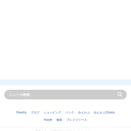
Peachy
ブログ
ショッピング
バンク
みんかぶ
みんかぶChoice
Kstyle
株探
プレスリリース