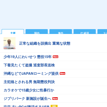
主要
国内
海外
IT 経済
ス
正常な組織を誤摘出 重篤な状態
少年19人にわいせつ 懲役15年
下着見たくて盗撮 巡査部長送検
沖縄などでJAPANローミング提供
主犯格とされる男 無期懲役判決
カラオケで15歳少女に性暴行か
ジブリパーク 新施設が誕生へ
注目 古いPCが復活するUSB