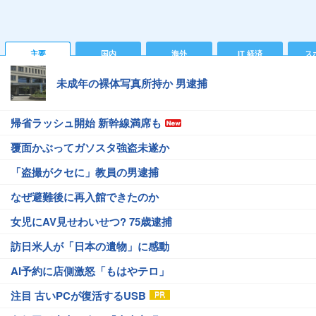
主要
国内
海外
IT 経済
ス
未成年の裸体写真所持か 男逮捕
帰省ラッシュ開始 新幹線満席も
覆面かぶってガソスタ強盗未遂か
「盗撮がクセに」教員の男逮捕
なぜ避難後に再入館できたのか
女児にAV見せわいせつ? 75歳逮捕
訪日米人が「日本の遺物」に感動
AI予約に店側激怒「もはやテロ」
注目 古いPCが復活するUSB