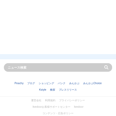
Peachy
ブログ
ショッピング
バンク
みんかぶ
みんかぶChoice
Kstyle
株探
プレスリリース
運営会社
利用規約
プライバシーポリシー
livedoorお客様サポートセンター
livedoor
コンテンツ・広告ポリシー