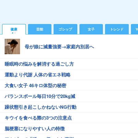
健康
芸能
ゴシップ
女子
トレンド
Y
母が娘に減量強要→家庭内別居へ
睡眠時の悩みを解消する過ごし方
運動より代謝 人体の省エネ戦略
大食い女子 46キロ体型の秘密
バランスボール毎日10分で20kg減
躁状態引き起こしかねないNG行動
キウイを食べる際の3つの注意点
脳梗塞になりやすい人の特徴