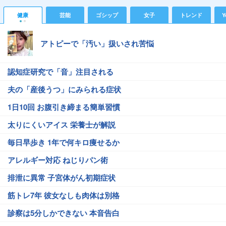
健康
芸能
ゴシップ
女子
トレンド
Y
アトピーで「汚い」扱いされ苦悩
認知症研究で「音」注目される
夫の「産後うつ」にみられる症状
1日10回 お腹引き締まる簡単習慣
太りにくいアイス 栄養士が解説
毎日早歩き 1年で何キロ痩せるか
アレルギー対応 ねじりパン術
排泄に異常 子宮体がん初期症状
筋トレ7年 彼女なしも肉体は別格
診察は5分しかできない 本音告白