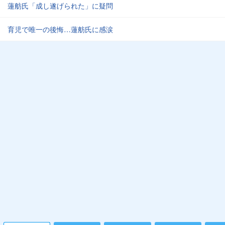
蓮舫氏「成し遂げられた」に疑問
育児で唯一の後悔…蓮舫氏に感涙