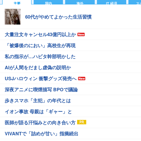
主要
国内
海外
IT 経済
ス
60代がやめてよかった生活習慣
大量注文キャンセル43億円以上か
「被爆後のにおい」高校生が再現
私の指示が…ハビタ幹部明かした
AIが人間をだまし虚偽の説明か
USJハロウィン 衝撃グッズ発売へ
深夜アニメに喫煙描写 BPOで議論
歩きスマホ「主犯」の年代とは
イオン事故 母親は「ギャー」と
医師が語る汗悩みとの向き合い方
VIVANTで「詰めが甘い」指摘続出