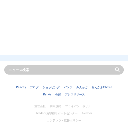
Peachy
ブログ
ショッピング
バンク
みんかぶ
みんかぶChoice
Kstyle
株探
プレスリリース
運営会社
利用規約
プライバシーポリシー
livedoorお客様サポートセンター
livedoor
コンテンツ・広告ポリシー