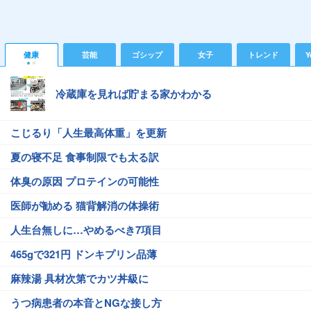
健康
芸能
ゴシップ
女子
トレンド
Y
冷蔵庫を見れば貯まる家かわかる
こじるり「人生最高体重」を更新
夏の寝不足 食事制限でも太る訳
体臭の原因 プロテインの可能性
医師が勧める 猫背解消の体操術
人生台無しに…やめるべき7項目
465gで321円 ドンキプリン品薄
麻辣湯 具材次第でカツ丼級に
うつ病患者の本音とNGな接し方