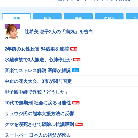
主要
国内
海外
IT 経済
ス
辻希美 息子2人の「病気」を告白
2年前の女性殺害 54歳娘を逮捕
水難事故で3人搬送、心肺停止か
音楽でストレス解消 医師が解説
中止の花火大会、3市が関与否定
甲子園中継で異変「どうした」
10代で無期刑 社会に戻る可能性
リュウジ氏の熊本支援方法に反響
クマを溺死させて駆除…抗議殺到
ヌートバー 日本人の祖父が死去