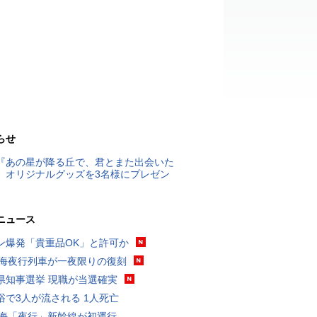
らせ
『あの星が降る丘で、君とまた出会いた
』オリジナルグッズを3名様にプレゼン
ニュース
ン爆発「貴重品OK」と許可か
東海夜行列車が一夜限りの復刻
県知事選挙 現職が当選確実
浴で3人が流される 1人死亡
東海「夜行」新幹線が初運行