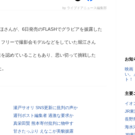
by ライブドアニュース編集部
りほさんが、6日発売のFLASHでグラビアを披露した
、フリーで撮影会モデルなどをしていた堀江さん
業を認めていることもあり、思い切って挑戦した
お知
た。
映画
い。
ト！
主要
イオ
瀬戸サオリ SNS更新に批判の声か
JR
週刊ポスト編集者 過激な要求か
長野
真栄田賢 熊本寄付批判に物申す
海水
甘さたっぷり えなこが美貌披露
JR