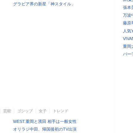
グラビア界の新星「神スタイル」
張本
万波
藤原
人気Y
VI
重岡
パー
芸能
ゴシップ
女子
トレンド
WEST.重岡と濱田 相手は一般女性
オリラジ中田、帰国後初のTV出演