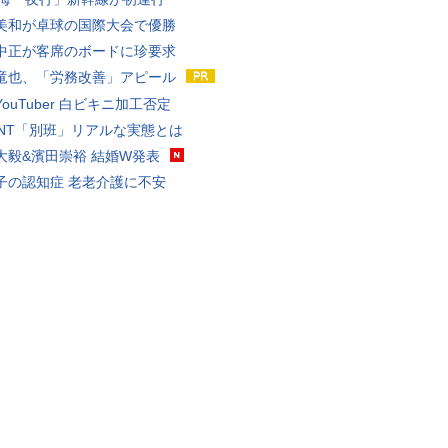
美和が卓球の国際大会で優勝
中正が客席のボードに珍要求
竜也、「労務改善」アピール
ouTuber 白ビキニ加工否定
VANT「別班」リアルな実態とは
大毅&濱田崇裕 結婚W発表
子の認知症 老老介護に不安