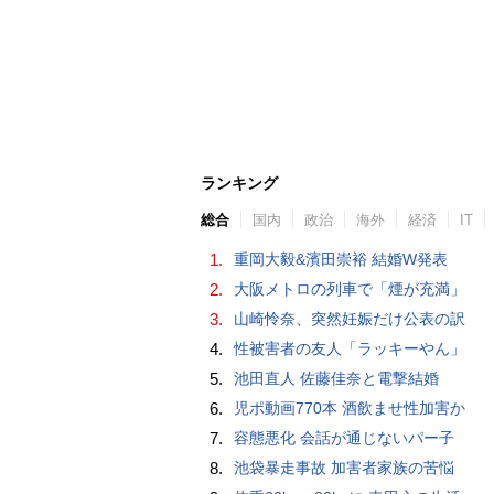
ランキング
総合
国内
政治
海外
経済
IT
1.
重岡大毅&濱田崇裕 結婚W発表
2.
大阪メトロの列車で「煙が充満」
3.
山崎怜奈、突然妊娠だけ公表の訳
4.
性被害者の友人「ラッキーやん」
5.
池田直人 佐藤佳奈と電撃結婚
6.
児ポ動画770本 酒飲ませ性加害か
7.
容態悪化 会話が通じないパー子
8.
池袋暴走事故 加害者家族の苦悩