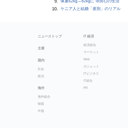
9.
体重62kg→82kgに 寺田心の生活
10.
ケニア人と結婚「差別」のリアル
ニューストップ
IT 経済
経済総合
主要
マーケット
Web
国内
ガジェット
社会
ITビジネス
政治
IT総合
海外
PR
海外総合
韓国
中国