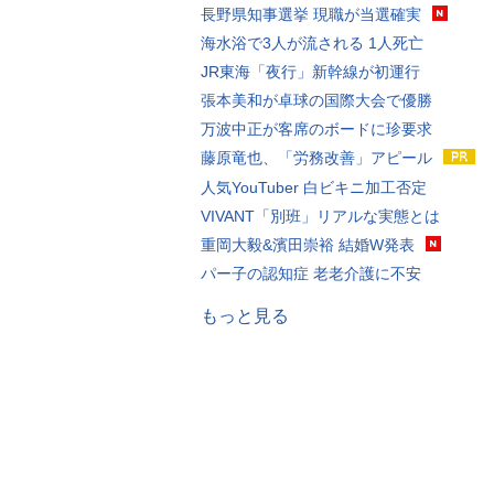
長野県知事選挙 現職が当選確実
海水浴で3人が流される 1人死亡
JR東海「夜行」新幹線が初運行
張本美和が卓球の国際大会で優勝
万波中正が客席のボードに珍要求
藤原竜也、「労務改善」アピール
人気YouTuber 白ビキニ加工否定
VIVANT「別班」リアルな実態とは
重岡大毅&濱田崇裕 結婚W発表
パー子の認知症 老老介護に不安
もっと見る