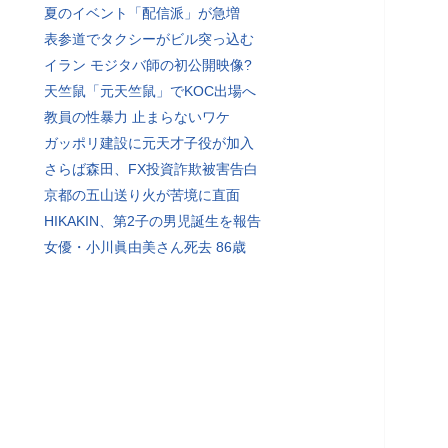
夏のイベント「配信派」が急増
表参道でタクシーがビル突っ込む
イラン モジタバ師の初公開映像?
天竺鼠「元天竺鼠」でKOC出場へ
教員の性暴力 止まらないワケ
ガッポリ建設に元天才子役が加入
さらば森田、FX投資詐欺被害告白
京都の五山送り火が苦境に直面
HIKAKIN、第2子の男児誕生を報告
女優・小川眞由美さん死去 86歳