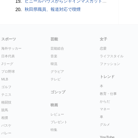
19.
ビニールハウスからシャインマスカット約200房を盗んだ疑い ネットで販売か 無職の男（42）逮捕 岡山県警
20.
秋田県職員、報道対応で喫煙
スポーツ
芸能
女子
海外サッカー
芸能総合
恋愛
日本代表
音楽
ライフスタイル
Jリーグ
韓流
ファッション
プロ野球
グラビア
トレンド
MLB
テレビ
本
ゴルフ
ゴシップ
教育・仕事
テニス
からだ
格闘技
映画
マネー
競馬
レビュー
車
相撲
プレゼント
グルメ
バスケ
特集
バレー
YouTube