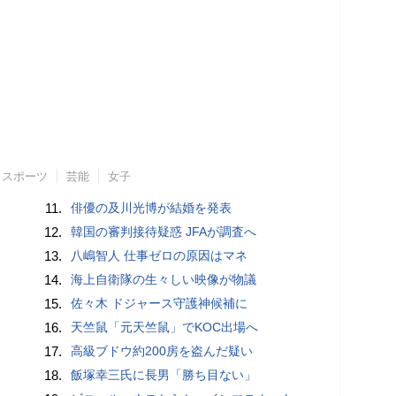
スポーツ
芸能
女子
11.
俳優の及川光博が結婚を発表
12.
韓国の審判接待疑惑 JFAが調査へ
13.
八嶋智人 仕事ゼロの原因はマネ
14.
海上自衛隊の生々しい映像が物議
15.
佐々木 ドジャース守護神候補に
16.
天竺鼠「元天竺鼠」でKOC出場へ
17.
高級ブドウ約200房を盗んだ疑い
18.
飯塚幸三氏に長男「勝ち目ない」