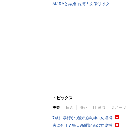
AKIRAと結婚 台湾人女優は才女
トピックス
主要
国内
海外
IT 経済
スポーツ
7歳に暴行か 施設従業員の女逮捕
夫に包丁? 毎日新聞記者の女逮捕