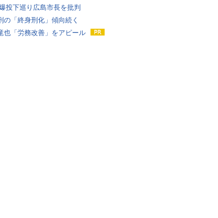
原爆投下巡り広島市長を批判
刑の「終身刑化」傾向続く
竜也「労務改善」をアピール