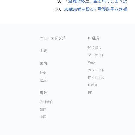
9.
「避難所格差」生まれてしまう訳
10.
90歳患者を殴る? 看護助手を逮捕
ニューストップ
IT 経済
経済総合
主要
マーケット
Web
国内
ガジェット
社会
ITビジネス
政治
IT総合
海外
PR
海外総合
韓国
中国