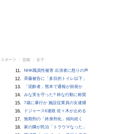
スポーツ
芸能
女子
11.
NHK職員性被害 出演者に怒りの声
12.
斉藤被告に「多目的トイレ以下」
13.
「泥酔者」熊本で通報が頻発か
14.
みな実を守った? 粋な行動に称賛
15.
7歳に暴行か 施設従業員の女逮捕
16.
ドジャース6連敗 佐々木が止める
17.
無期刑の「終身刑化」傾向続く
18.
家の隣が民泊「トラウマなった」