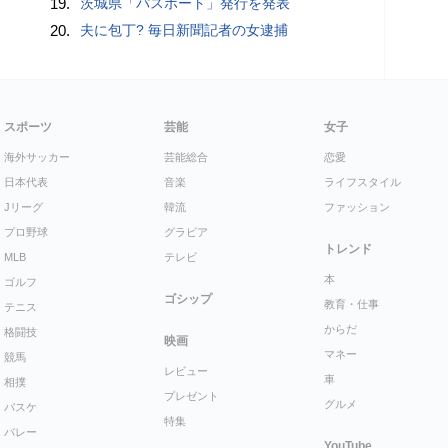
19.
茨城県「パスポート」発行を発表
20.
夫に包丁? 毎日新聞記者の女逮捕
スポーツ
芸能
女子
海外サッカー
芸能総合
恋愛
日本代表
音楽
ライフスタイル
Jリーグ
韓流
ファッション
プロ野球
グラビア
トレンド
MLB
テレビ
本
ゴルフ
ゴシップ
教育・仕事
テニス
からだ
格闘技
映画
マネー
競馬
レビュー
車
相撲
プレゼント
グルメ
バスケ
特集
バレー
YouTube