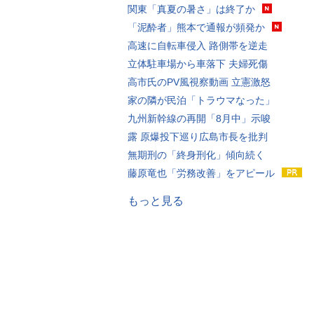
関東「真夏の暑さ」は終了か
「泥酔者」熊本で通報が頻発か
高速に自転車侵入 路側帯を逆走
立体駐車場から車落下 夫婦死傷
高市氏のPV風視察動画 立憲激怒
家の隣が民泊「トラウマなった」
九州新幹線の再開「8月中」示唆
露 原爆投下巡り広島市長を批判
無期刑の「終身刑化」傾向続く
藤原竜也「労務改善」をアピール
もっと見る