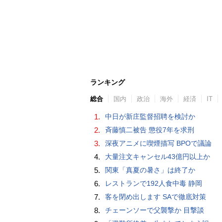
ランキング
総合
国内
政治
海外
経済
IT
1.
中日が新庄監督招聘を検討か
2.
斉藤慎二被告 懲役7年を求刑
3.
深夜アニメに喫煙描写 BPOで議論
4.
大量注文キャンセル43億円以上か
5.
関東「真夏の暑さ」は終了か
6.
レストランで192人食中毒 静岡
7.
客を閉め出します SAで徹底対策
8.
チェーンソーで父襲撃か 目撃談