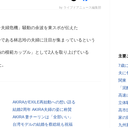
by ライブドアニュース編集部
台夫婦危機」騒動の余波を東スポが伝えた
出身である林志玲の夫婦に注目が集まっているという
婚の模範カップル」として2人を取り上げている
主要
た。
7歳
夫に
関東
「泥
高速
AKIRAがEXILE再始動への想い語る
立体
結婚2周年 AKIRA夫婦の姿に称賛
高市
AKIRA 妻チーリンは「全部いい」
家の
台湾モデルの結婚を蔡総統も祝福
九州