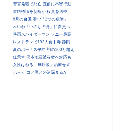
警官発砲で死亡 直前に不審行動
道路標識を切断か 役員を送検
8月の台風 潜む「2つの危険」
れいわ「いのちの党」に変更へ
映画スパイダーマン ソニー最高
レストランで192人食中毒 静岡
夏のボーナス平均 初の100万超え
任天堂 熊本地震被災者へ対応も
女性はねる「無呼吸」治療せず
志らく コア層との溝深まるか