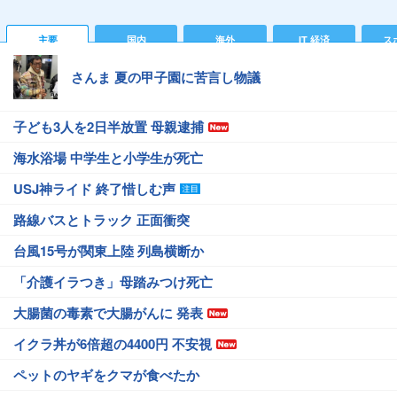
主要
国内
海外
IT 経済
ス
さんま 夏の甲子園に苦言し物議
子ども3人を2日半放置 母親逮捕
海水浴場 中学生と小学生が死亡
USJ神ライド 終了惜しむ声
路線バスとトラック 正面衝突
台風15号が関東上陸 列島横断か
「介護イラつき」母踏みつけ死亡
大腸菌の毒素で大腸がんに 発表
イクラ丼が6倍超の4400円 不安視
ペットのヤギをクマが食べたか