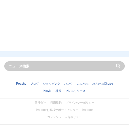
Peachy
ブログ
ショッピング
バンク
みんかぶ
みんかぶChoice
Kstyle
株探
プレスリリース
運営会社
利用規約
プライバシーポリシー
livedoorお客様サポートセンター
livedoor
コンテンツ・広告ポリシー