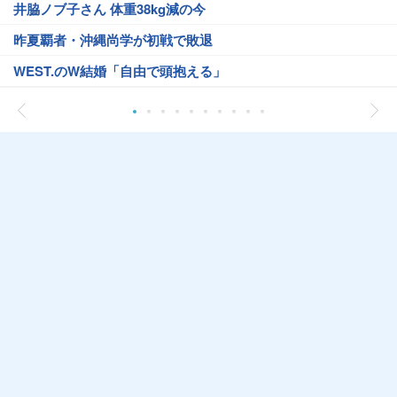
井脇ノブ子さん 体重38kg減の今
昨夏覇者・沖縄尚学が初戦で敗退
WEST.のW結婚「自由で頭抱える」