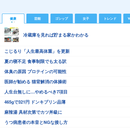
健康
芸能
ゴシップ
女子
トレンド
Y
冷蔵庫を見れば貯まる家かわかる
こじるり「人生最高体重」を更新
夏の寝不足 食事制限でも太る訳
体臭の原因 プロテインの可能性
医師が勧める 猫背解消の体操術
人生台無しに…やめるべき7項目
465gで321円 ドンキプリン品薄
麻辣湯 具材次第でカツ丼級に
うつ病患者の本音とNGな接し方