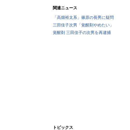
関連ニュース
「高畑裕太系」篠原の長男に疑問
三田佳子次男「覚醒剤やめたい」
覚醒剤 三田佳子の次男を再逮捕
トピックス