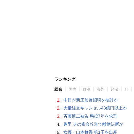
ランキング
総合
国内
政治
海外
経済
IT
1.
中日が新庄監督招聘を検討か
2.
大量注文キャンセル43億円以上か
3.
斉藤慎二被告 懲役7年を求刑
4.
趣里 夫の密会報道で離婚決断か
5.
女優・山本舞香 第1子を出産