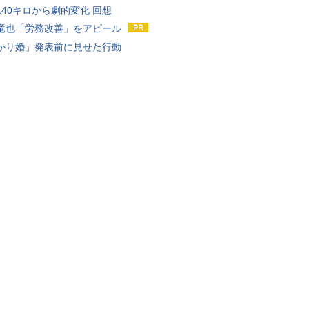
140キロから劇的変化 回想
竜也「労務改善」をアピール
かり婚」発表前に見せた行動