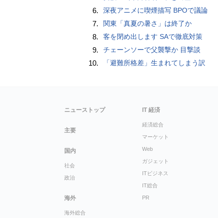
6.
深夜アニメに喫煙描写 BPOで議論
7.
関東「真夏の暑さ」は終了か
8.
客を閉め出します SAで徹底対策
9.
チェーンソーで父襲撃か 目撃談
10.
「避難所格差」生まれてしまう訳
ニューストップ
IT 経済
経済総合
主要
マーケット
Web
国内
ガジェット
社会
ITビジネス
政治
IT総合
海外
PR
海外総合