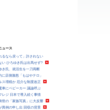
ニュース
れるなら戻って」許されない
ない ひろゆき氏は出馬せず?
ゆき氏、就活生を一刀両断
予約に店側激怒「もはやテロ」
ルス増税か 厄介な制度改正
電車にベビーカー 議論呼ぶ
フレジ 日本で導入続く事情
綺世の「家族写真」に大反響
が異例の申し出 回収の背景