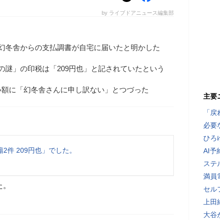
by ライブドアニュース編集部
、幻冬舎からの支払調書が自宅に届いたと明かした
の謎」の印税は「209円也」と記されていたという
い額に「幻冬舎さんに申し訳ない」とつづった
主要
「戻
必要
ひろ
2件 209円也」でした。
AI
ステ
満員
た。
セル
上田
大谷