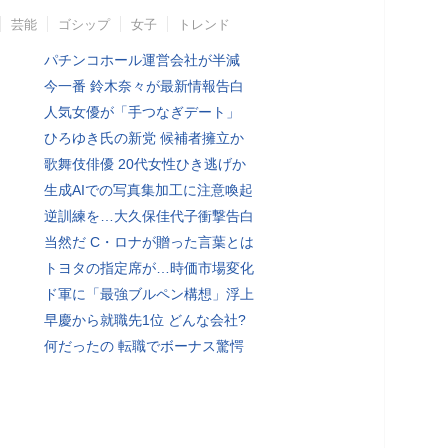
芸能
ゴシップ
女子
トレンド
パチンコホール運営会社が半減
今一番 鈴木奈々が最新情報告白
人気女優が「手つなぎデート」
ひろゆき氏の新党 候補者擁立か
歌舞伎俳優 20代女性ひき逃げか
生成AIでの写真集加工に注意喚起
逆訓練を…大久保佳代子衝撃告白
当然だ C・ロナが贈った言葉とは
トヨタの指定席が…時価市場変化
ド軍に「最強ブルペン構想」浮上
早慶から就職先1位 どんな会社?
何だったの 転職でボーナス驚愕