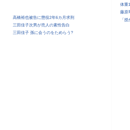
体重
藤原
高橋裕也被告に懲役2年6カ月求刑
「授
三田佳子次男が売人の素性告白
三田佳子 孫に会うのをためらう?