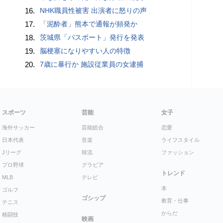
16.
NHK職員性被害 出演者に怒りの声
17.
「泥酔者」熊本で通報が頻発か
18.
茨城県「パスポート」発行を発表
19.
脳梗塞になりやすい人の特徴
20.
7歳に暴行か 施設従業員の女逮捕
スポーツ
芸能
女子
海外サッカー
芸能総合
恋愛
日本代表
音楽
ライフスタイル
Jリーグ
韓流
ファッション
プロ野球
グラビア
トレンド
MLB
テレビ
本
ゴルフ
ゴシップ
教育・仕事
テニス
からだ
格闘技
映画