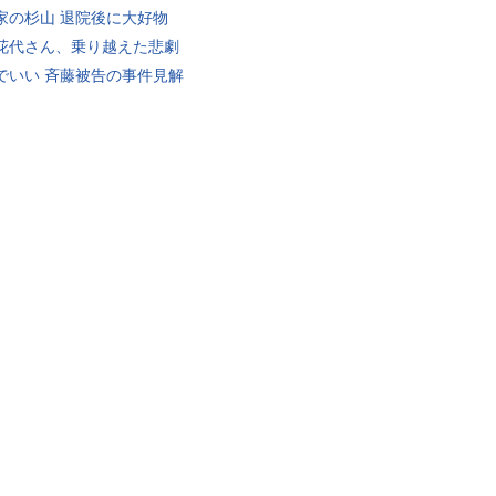
家の杉山 退院後に大好物
花代さん、乗り越えた悲劇
でいい 斉藤被告の事件見解