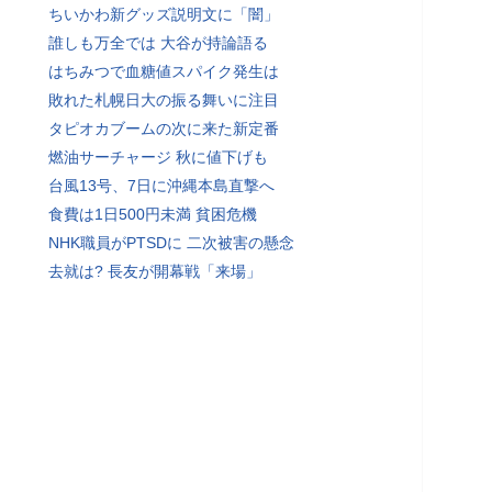
ちいかわ新グッズ説明文に「闇」
誰しも万全では 大谷が持論語る
はちみつで血糖値スパイク発生は
敗れた札幌日大の振る舞いに注目
タピオカブームの次に来た新定番
燃油サーチャージ 秋に値下げも
台風13号、7日に沖縄本島直撃へ
食費は1日500円未満 貧困危機
NHK職員がPTSDに 二次被害の懸念
去就は? 長友が開幕戦「来場」