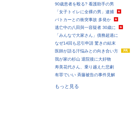
90歳患者を殴る? 看護助手の男
「女子トイレに全裸の男」逮捕
パトカーとの衝突事故 多発か
逃亡中の八田與一容疑者 30歳に
「みんなで大家さん」債務超過に
なぜ14回も忌引申請 驚きの結末
医師が語る汗悩みとの向き合い方
我が家の杉山 退院後に大好物
寿美花代さん、乗り越えた悲劇
有罪でいい 斉藤被告の事件見解
もっと見る