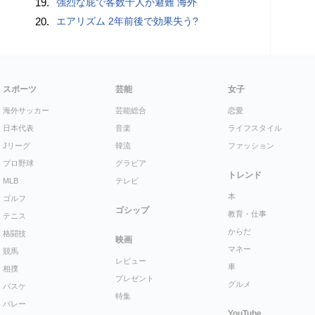
19.
強烈な屁で客数十人が避難 海外
20.
エアリズム 2年前後で効果失う?
スポーツ
芸能
女子
海外サッカー
芸能総合
恋愛
日本代表
音楽
ライフスタイル
Jリーグ
韓流
ファッション
プロ野球
グラビア
トレンド
MLB
テレビ
本
ゴルフ
ゴシップ
教育・仕事
テニス
からだ
格闘技
映画
マネー
競馬
レビュー
車
相撲
プレゼント
グルメ
バスケ
特集
バレー
YouTube