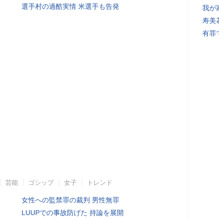
選手村の過酷実情 米選手も告発
我が
寿美
有罪
芸能
ゴシップ
女子
トレンド
女性への監禁罪の裁判 男性無罪
LUUPでの事故防げた 持論を展開