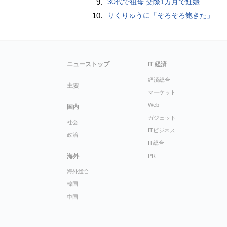
9.
30代で祖母 交際1カ月で妊娠
10.
りくりゅうに「そろそろ飽きた」
ニューストップ
IT 経済
経済総合
主要
マーケット
Web
国内
ガジェット
社会
ITビジネス
政治
IT総合
海外
PR
海外総合
韓国
中国