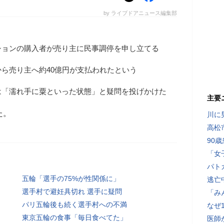
by ライブドアニュース編集部
ションの購入者が売り主に民事調停を申し立てる
ら売り主へ約40億円が支払われたという
は「濡れ手に粟といった状態」と疑問を投げかけた
主要
た。
川に
高松
90
「女
パト
五輪「選手の75%が性関係に」
逃亡
選手村で避妊具切れ 選手に疑問
「み
パリ五輪後も続く選手村への不満
なぜ
東京五輪の食事「毎日食べてた」
医師