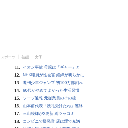
スポーツ
芸能
女子
11.
イオン事故 母親は「ギャー」と
12.
NHK職員が性被害 経緯が明らかに
13.
週刊少年ジャンプ 初100万部割れ
14.
60代がやめてよかった生活習慣
15.
ソープ通報 元従業員のその後
16.
山本前代表「洗礼受けたね」連絡
17.
三山凌輝がX更新 総ツッコミ
18.
コンビニで爆発音 店は煙で充満