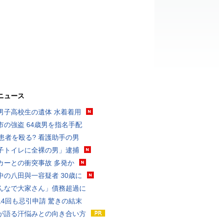
ニュース
男子高校生の遺体 水着着用
市の強盗 64歳男を指名手配
歳患者を殴る? 看護助手の男
子トイレに全裸の男」逮捕
カーとの衝突事故 多発か
中の八田與一容疑者 30歳に
んなで大家さん」債務超過に
14回も忌引申請 驚きの結末
が語る汗悩みとの向き合い方