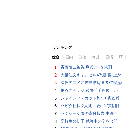
ランキング
総合
国内
政治
海外
経済
IT
1.
斉藤慎二被告 懲役7年を求刑
2.
大量注文キャンセル43億円以上か
3.
深夜アニメに喫煙描写 BPOで議論
4.
桐谷さん がん後悔「千円位」か
5.
シャインマスカット約400房盗難
6.
ハビタ社長 2人死亡後に写真削除
7.
セクシー女優の寄付報告 中傷も
8.
高校生の信子 勉強中の姿を公開