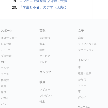
19.
コンビニで爆発音 店は煙で充満
20.
「学生と不倫」のデマ→現実に
スポーツ
芸能
女子
海外サッカー
芸能総合
恋愛
日本代表
音楽
ライフスタイル
Jリーグ
韓流
ファッション
プロ野球
グラビア
トレンド
MLB
テレビ
本
ゴルフ
ゴシップ
教育・仕事
テニス
からだ
格闘技
映画
マネー
競馬
レビュー
車
相撲
プレゼント
グルメ
バスケ
特集
バレー
YouTube