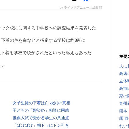
by ライブドアニュース編集部
ラック校則に関する中学校への調査結果を発表した
、下着の色を白などと指定する学校は約8割に
た下着を学校で脱がされたといった訴えもあった
主要
た。
夫に
高速
立体
高市
家の
女子生徒の下着は白 校則の真相
九州
子どもの「髪染め」相談に困惑
熊本
推薦入試で受かる学生の共通点
露 
「ばけばけ」朝ドラにドン引き
れい