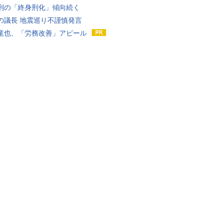
刑の「終身刑化」傾向続く
の議長 地震巡り不謹慎発言
竜也、「労務改善」アピール