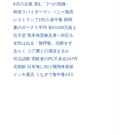
8月の台風 潜む「2つの危険」
映画スパイダーマン ソニー最高
レストランで192人食中毒 静岡
夏のボーナス平均 初の100万超え
任天堂 熊本地震被災者へ対応も
女性はねる「無呼吸」治療せず
志らく コア層との溝深まるか
司法試験 受験者のPC不具合247件
北朝鮮 日本海に向け飛翔体発射
ドンキ露店 うなぎで食中毒14人