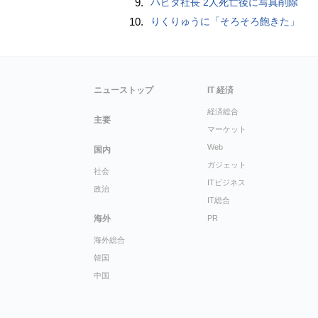
9.
ハビタ社長 2人死亡後に写真削除
10.
りくりゅうに「そろそろ飽きた」
ニューストップ
IT 経済
経済総合
主要
マーケット
Web
国内
ガジェット
社会
ITビジネス
政治
IT総合
海外
PR
海外総合
韓国
中国