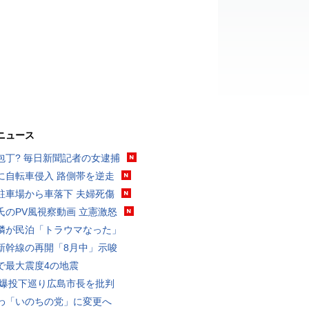
ニュース
包丁? 毎日新聞記者の女逮捕
に自転車侵入 路側帯を逆走
駐車場から車落下 夫婦死傷
氏のPV風視察動画 立憲激怒
隣が民泊「トラウマなった」
新幹線の再開「8月中」示唆
で最大震度4の地震
原爆投下巡り広島市長を批判
わ「いのちの党」に変更へ