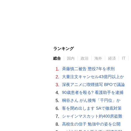
ランキング
総合
国内
政治
海外
経済
IT
1.
斉藤慎二被告 懲役7年を求刑
2.
大量注文キャンセル43億円以上か
3.
深夜アニメに喫煙描写 BPOで議論
4.
90歳患者を殴る? 看護助手を逮捕
5.
桐谷さん がん後悔「千円位」か
6.
客を閉め出します SAで徹底対策
7.
シャインマスカット約400房盗難
8.
高校生の信子 勉強中の姿を公開