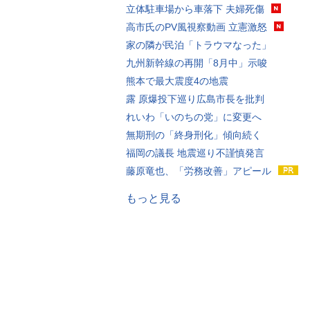
立体駐車場から車落下 夫婦死傷
高市氏のPV風視察動画 立憲激怒
家の隣が民泊「トラウマなった」
九州新幹線の再開「8月中」示唆
熊本で最大震度4の地震
露 原爆投下巡り広島市長を批判
れいわ「いのちの党」に変更へ
無期刑の「終身刑化」傾向続く
福岡の議長 地震巡り不謹慎発言
藤原竜也、「労務改善」アピール
もっと見る