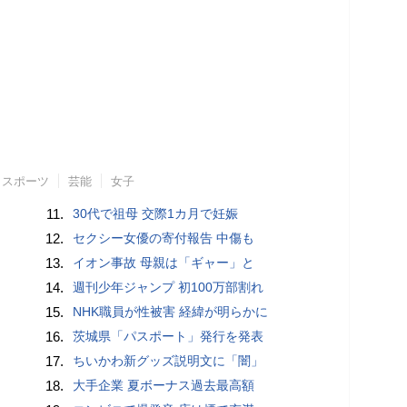
スポーツ
芸能
女子
11.
30代で祖母 交際1カ月で妊娠
12.
セクシー女優の寄付報告 中傷も
13.
イオン事故 母親は「ギャー」と
14.
週刊少年ジャンプ 初100万部割れ
15.
NHK職員が性被害 経緯が明らかに
16.
茨城県「パスポート」発行を発表
17.
ちいかわ新グッズ説明文に「闇」
18.
大手企業 夏ボーナス過去最高額