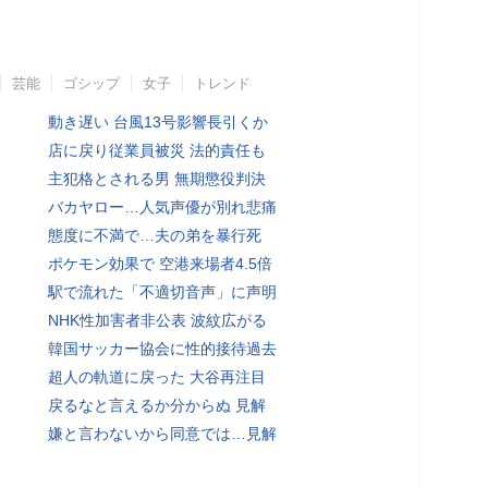
芸能
ゴシップ
女子
トレンド
動き遅い 台風13号影響長引くか
店に戻り従業員被災 法的責任も
主犯格とされる男 無期懲役判決
バカヤロー…人気声優が別れ悲痛
態度に不満で…夫の弟を暴行死
ポケモン効果で 空港来場者4.5倍
駅で流れた「不適切音声」に声明
NHK性加害者非公表 波紋広がる
韓国サッカー協会に性的接待過去
超人の軌道に戻った 大谷再注目
戻るなと言えるか分からぬ 見解
嫌と言わないから同意では…見解