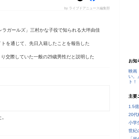
by ライブドアニュース編集部
レラガールズ」三村かな子役で知られる大坪由佳
イトを通じて、先日入籍したことを報告した
り交際していた一般の29歳男性だと説明した
お知
映画
い。
ト！
主要
1.
20
た。
小学
世紀
「超