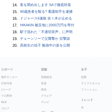
14.
客を閉め出します SAで徹底対策
15.
90歳患者を殴る? 看護助手を逮捕
16.
ドジャース6連敗 佐々木が止める
17.
HIKAKIN 被災地に2000万円を寄付
18.
駅で流れた「不適切音声」に声明
19.
チェーンソーで父襲撃か 目撃談
20.
高校生の信子 勉強中の姿を公開
スポーツ
芸能
女子
海外サッカー
芸能総合
恋愛
日本代表
音楽
ライフスタイル
Jリーグ
韓流
ファッション
プロ野球
グラビア
トレンド
MLB
テレビ
本
ゴルフ