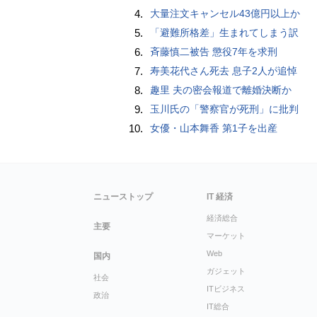
4.
大量注文キャンセル43億円以上か
5.
「避難所格差」生まれてしまう訳
6.
斉藤慎二被告 懲役7年を求刑
7.
寿美花代さん死去 息子2人が追悼
8.
趣里 夫の密会報道で離婚決断か
9.
玉川氏の「警察官が死刑」に批判
10.
女優・山本舞香 第1子を出産
ニューストップ
IT 経済
経済総合
主要
マーケット
Web
国内
ガジェット
社会
ITビジネス
政治
IT総合