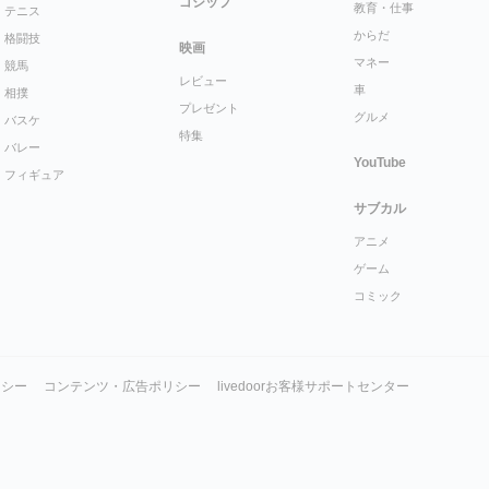
ゴシップ
教育・仕事
テニス
からだ
格闘技
映画
マネー
競馬
レビュー
車
相撲
プレゼント
グルメ
バスケ
特集
バレー
YouTube
フィギュア
サブカル
アニメ
ゲーム
コミック
リシー
コンテンツ・広告ポリシー
livedoorお客様サポートセンター