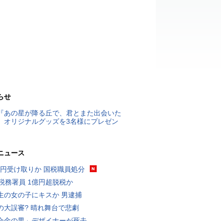
らせ
『あの星が降る丘で、君とまた出会いた
』オリジナルグッズを3名様にプレゼン
ニュース
5億円受け取りか 国税職員処分
代税務署員 1億円超脱税か
生の女の子にキスか 男逮捕
の大誤審? 晴れ舞台で悲劇
合金の男」デザイナーが死去