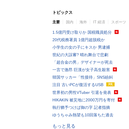
トピックス
主要
国内
海外
IT 経済
スポーツ
1.5億円受け取りか 国税職員処分
20代税務署員 1億円超脱税か
小学生の女の子にキスか 男逮捕
世紀の大誤審? 晴れ舞台で悲劇
「超合金の男」デザイナーが死去
一言で激昂 巨漢が女子高生殺害
韓国サッカー「性接待」SNS紛糾
注目 古いPCが復活するUSB
世界初の男性VTuber 引退を発表
HIKAKIN 被災地に2000万円を寄付
執行猶予つけば御の字 記者指摘
ゆうちゃみ熱望も10回落ちた過去
もっと見る