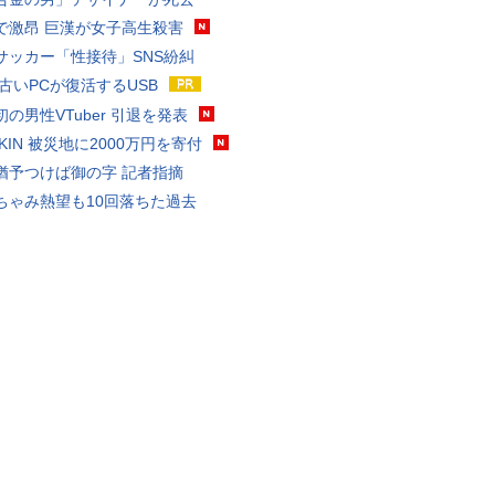
で激昂 巨漢が女子高生殺害
サッカー「性接待」SNS紛糾
 古いPCが復活するUSB
の男性VTuber 引退を発表
AKIN 被災地に2000万円を寄付
猶予つけば御の字 記者指摘
ちゃみ熱望も10回落ちた過去