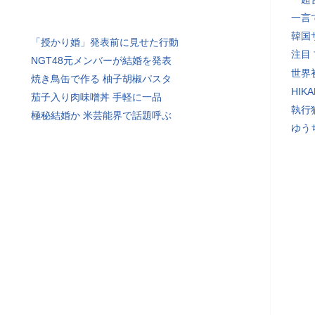
一言
韓国
「授かり婚」発表前に見せた行動
注目
NGT48元メンバーが結婚を発表
世界初
焼き鳥缶で作る 柚子胡椒パスタ
HIK
茄子入り肉味噌丼 手軽に一品
執行
極秘結婚か 米芸能界で話題呼ぶ
ゆう