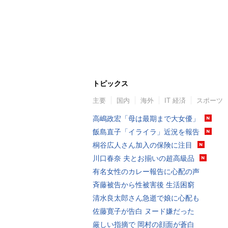
トピックス
主要
国内
海外
IT 経済
スポーツ
高嶋政宏「母は最期まで大女優」
飯島直子「イライラ」近況を報告
桐谷広人さん加入の保険に注目
川口春奈 夫とお揃いの超高級品
有名女性のカレー報告に心配の声
斉藤被告から性被害後 生活困窮
清水良太郎さん急逝で娘に心配も
佐藤寛子が告白 ヌード嫌だった
厳しい指摘で 岡村の顔面が蒼白