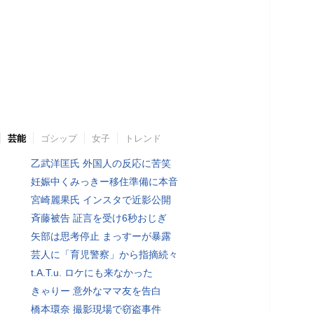
芸能
ゴシップ
女子
トレンド
乙武洋匡氏 外国人の反応に苦笑
妊娠中くみっきー移住準備に本音
宮崎麗果氏 インスタで近影公開
斉藤被告 証言を受け6秒おじぎ
矢部は思考停止 まっすーが暴露
芸人に「育児警察」から指摘続々
t.A.T.u. ロケにも来なかった
きゃりー 意外なママ友を告白
橋本環奈 撮影現場で窃盗事件