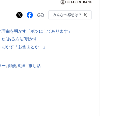
みんなの感想は？
い理由を明かす「ボツにしてあります」
た“ある方法”明かす
ト明かす「お金面とか…」
ター
,
俳優
,
動画
,
推し活