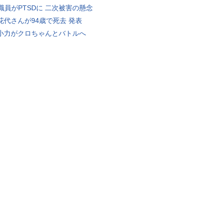
K職員がPTSDに 二次被害の懸念
花代さんが94歳で死去 発表
小力がクロちゃんとバトルへ