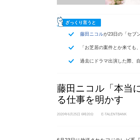
ざっくり言うと
藤田ニコル
が23日の「セブ
「お芝居の案件とか来ても
過去にドラマ出演した際、
藤田ニコル「本当
る仕事を明かす
2020年6月25日 6時20分
E-TALENTBANK