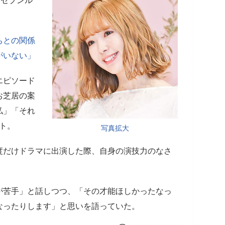
『セブンル
ちとの関係
がいない」
エピソード
お芝居の案
私」「それ
ト。
写真拡大
度だけドラマに出演した際、自身の演技力のなさ
。
が苦手」と話しつつ、「その才能ほしかったなっ
なったりします」と思いを語っていた。