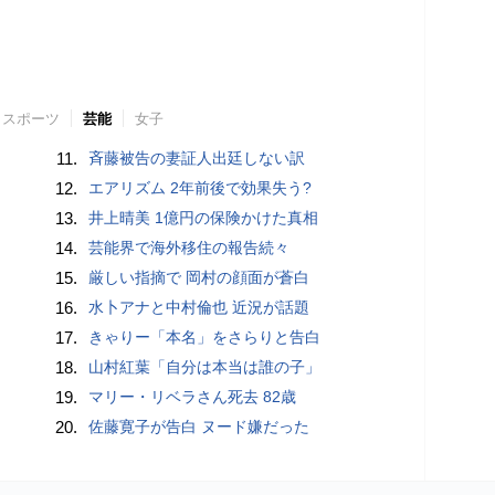
スポーツ
芸能
女子
11.
斉藤被告の妻証人出廷しない訳
12.
エアリズム 2年前後で効果失う?
13.
井上晴美 1億円の保険かけた真相
14.
芸能界で海外移住の報告続々
15.
厳しい指摘で 岡村の顔面が蒼白
16.
水卜アナと中村倫也 近況が話題
17.
きゃりー「本名」をさらりと告白
18.
山村紅葉「自分は本当は誰の子」
19.
マリー・リベラさん死去 82歳
20.
佐藤寛子が告白 ヌード嫌だった