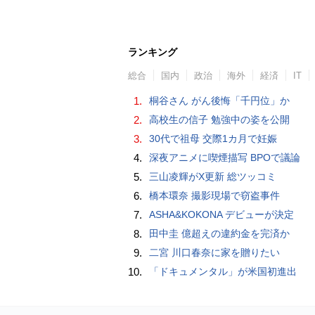
ランキング
総合
国内
政治
海外
経済
IT
1.
桐谷さん がん後悔「千円位」か
2.
高校生の信子 勉強中の姿を公開
3.
30代で祖母 交際1カ月で妊娠
4.
深夜アニメに喫煙描写 BPOで議論
5.
三山凌輝がX更新 総ツッコミ
6.
橋本環奈 撮影現場で窃盗事件
7.
ASHA&KOKONA デビューが決定
8.
田中圭 億超えの違約金を完済か
9.
二宮 川口春奈に家を贈りたい
10.
「ドキュメンタル」が米国初進出