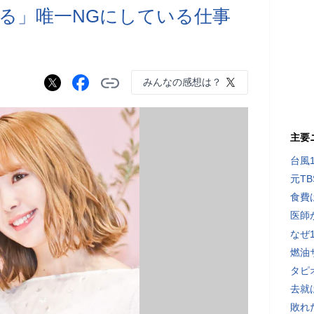
る」唯一NGにしている仕事
みんなの感想は？
主要
台風
元T
食費
医師
なぜ
燃油
タピ
去就
敗れ