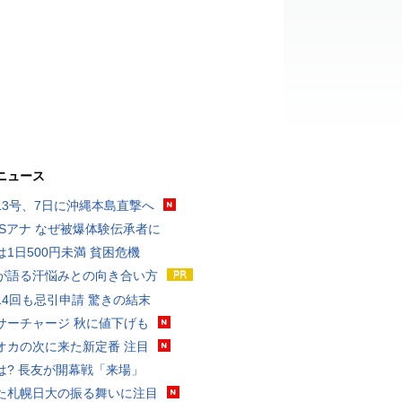
ニュース
13号、7日に沖縄本島直撃へ
BSアナ なぜ被爆体験伝承者に
は1日500円未満 貧困危機
が語る汗悩みとの向き合い方
14回も忌引申請 驚きの結末
サーチャージ 秋に値下げも
オカの次に来た新定番 注目
は? 長友が開幕戦「来場」
た札幌日大の振る舞いに注目