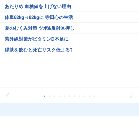
あたりめ 血糖値を上げない理由
体重62kg→82kgに 寺田心の生活
夏のむくみ対策 ツボ&反射区押し
紫外線対策がビタミンD不足に
緑茶を飲むと死亡リスク低まる?