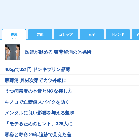
健康
芸能
ゴシップ
女子
トレンド
Y
医師が勧める 猫背解消の体操術
465gで321円 ドンキプリン品薄
麻辣湯 具材次第でカツ丼級に
うつ病患者の本音とNGな接し方
キノコで血糖値スパイクを防ぐ
メンタルに良い影響を与える趣味
「モテるためのヒント」326人に
容姿と寿命 28年追跡で見えた差