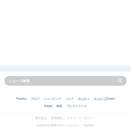
Peachy
ブログ
ショッピング
バンク
みんかぶ
みんかぶChoice
Kstyle
株探
プレスリリース
運営会社
利用規約
プライバシーポリシー
livedoorお客様サポートセンター
livedoor