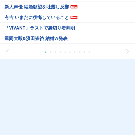
新人声優 結婚願望を吐露し反響
有吉 いまだに後悔していること
「VIVANT」ラストで裏切り者判明
重岡大毅&濱田崇裕 結婚W発表