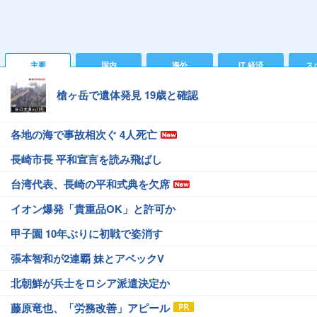
主要
国内
海外
IT 経済
ス
槍ヶ岳で遺体発見 19歳と確認
各地の海で事故相次ぐ 4人死亡
長崎市長 平和宣言を読み飛ばし
台湾代表、長崎の平和式典を欠席
イオン爆発「貴重品OK」と許可か
甲子園 10年ぶりに初戦で姿消す
張本智和が2連覇 妹とアベックV
北朝鮮が兵士をロシア派遣決定か
藤原竜也、「労務改善」アピール