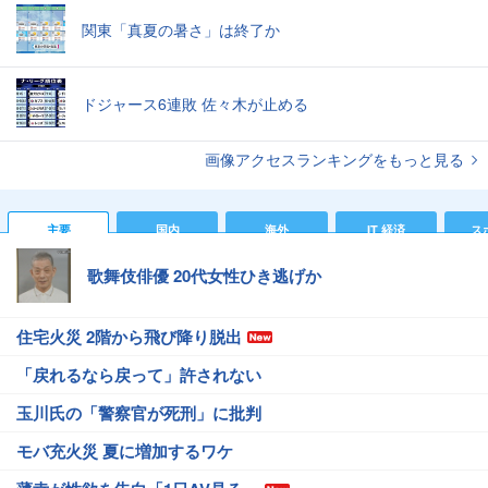
関東「真夏の暑さ」は終了か
ドジャース6連敗 佐々木が止める
画像アクセスランキングをもっと見る
主要
国内
海外
IT 経済
ス
歌舞伎俳優 20代女性ひき逃げか
住宅火災 2階から飛び降り脱出
「戻れるなら戻って」許されない
玉川氏の「警察官が死刑」に批判
モバ充火災 夏に増加するワケ