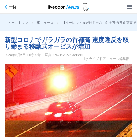
一覧
>
>
【ルーレット族だけじゃない】ガラガラ首都高で
ニューストップ
車ニュース
新型コロナでガラガラの首都高 速度違反を取
り締まる移動式オービスが増加
2020年5月6日 11時20分
写真：AUTOCAR JAPAN
by ライブドアニュース編集部