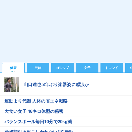
健康
芸能
ゴシップ
女子
トレンド
Y
山口達也 8年ぶり楽器姿に感涙か
運動より代謝 人体の省エネ戦略
大食い女子 46キロ体型の秘密
バランスボール毎日10分で20kg減
躁状態引き起こしかねないNG行動