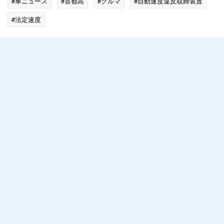
#車ニュース
#首都高
#クルマ
#自動速度違反取締装置
#法定速度