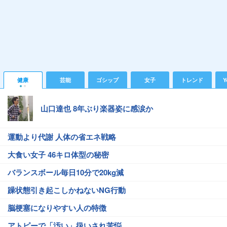
健康
芸能
ゴシップ
女子
トレンド
Y
山口達也 8年ぶり楽器姿に感涙か
運動より代謝 人体の省エネ戦略
大食い女子 46キロ体型の秘密
バランスボール毎日10分で20kg減
躁状態引き起こしかねないNG行動
脳梗塞になりやすい人の特徴
アトピーで「汚い」扱いされ苦悩