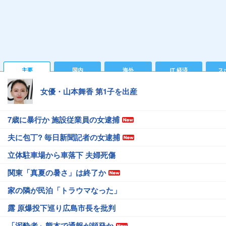
主要
国内
海外
IT 経済
ス
女優・山本舞香 第1子を出産
7歳に暴行か 施設従業員の女逮捕
夫に包丁? 毎日新聞記者の女逮捕
立体駐車場から車落下 夫婦死傷
関東「真夏の暑さ」は終了か
家の隣が民泊「トラウマなった」
露 原爆投下巡り広島市長を批判
「泥酔者」熊本で通報が頻発か