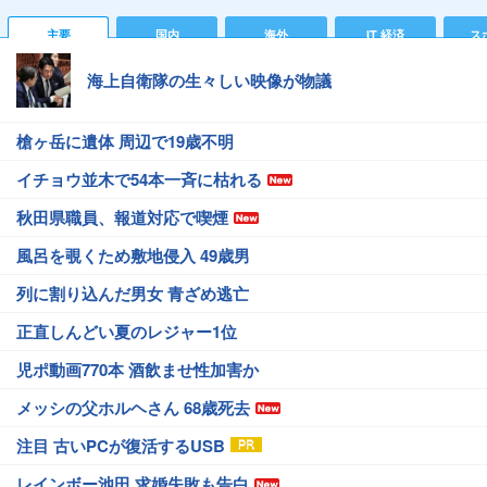
主要
国内
海外
IT 経済
ス
海上自衛隊の生々しい映像が物議
槍ヶ岳に遺体 周辺で19歳不明
イチョウ並木で54本一斉に枯れる
秋田県職員、報道対応で喫煙
風呂を覗くため敷地侵入 49歳男
列に割り込んだ男女 青ざめ逃亡
正直しんどい夏のレジャー1位
児ポ動画770本 酒飲ませ性加害か
メッシの父ホルヘさん 68歳死去
注目 古いPCが復活するUSB
レインボー池田 求婚失敗も告白