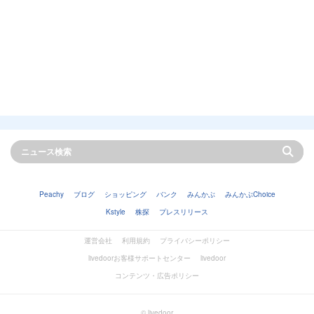
Peachy
ブログ
ショッピング
バンク
みんかぶ
みんかぶChoice
Kstyle
株探
プレスリリース
運営会社
利用規約
プライバシーポリシー
livedoorお客様サポートセンター
livedoor
コンテンツ・広告ポリシー
© livedoor