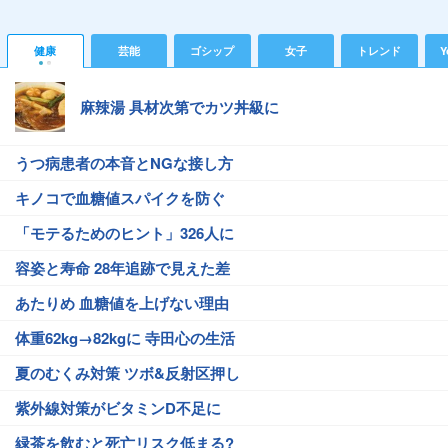
健康
芸能
ゴシップ
女子
トレンド
Y
麻辣湯 具材次第でカツ丼級に
うつ病患者の本音とNGな接し方
キノコで血糖値スパイクを防ぐ
「モテるためのヒント」326人に
容姿と寿命 28年追跡で見えた差
あたりめ 血糖値を上げない理由
体重62kg→82kgに 寺田心の生活
夏のむくみ対策 ツボ&反射区押し
紫外線対策がビタミンD不足に
緑茶を飲むと死亡リスク低まる?