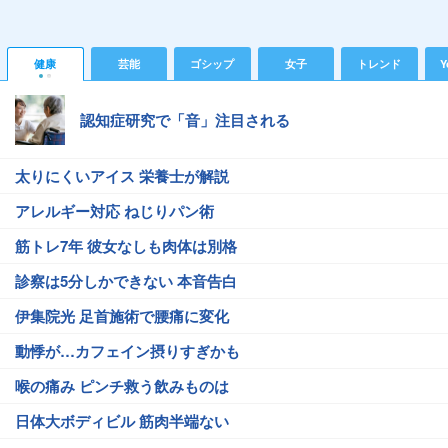
健康
芸能
ゴシップ
女子
トレンド
Y
認知症研究で「音」注目される
太りにくいアイス 栄養士が解説
アレルギー対応 ねじりパン術
筋トレ7年 彼女なしも肉体は別格
診察は5分しかできない 本音告白
伊集院光 足首施術で腰痛に変化
動悸が…カフェイン摂りすぎかも
喉の痛み ピンチ救う飲みものは
日体大ボディビル 筋肉半端ない