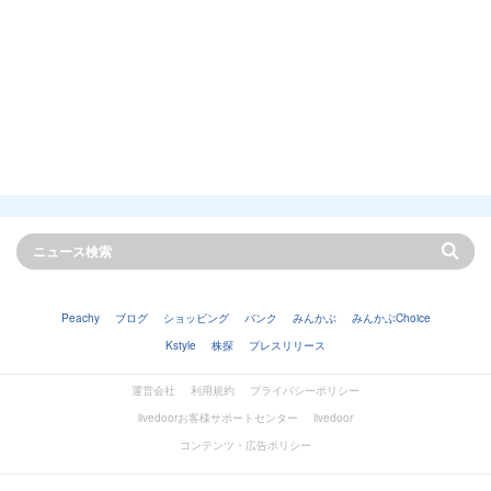
Peachy
ブログ
ショッピング
バンク
みんかぶ
みんかぶChoice
Kstyle
株探
プレスリリース
運営会社
利用規約
プライバシーポリシー
livedoorお客様サポートセンター
livedoor
コンテンツ・広告ポリシー