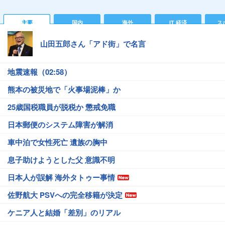
主要
国内
海外
IT 経済
ス
山田五郎さん「アド街」で名言
地震速報（02:58）
熊本の被災地で「火事場泥棒」か
25歳国税職員が脱税か 懲戒免職
日本郵便のシステム障害が解消
車中泊で女性死亡 遺族の胸中
息子助けようとした父 意識不明
日本人が誤解 海外タトゥー事情
佐野航大 PSVへの完全移籍が決定
ケニア人と結婚「差別」のリアル