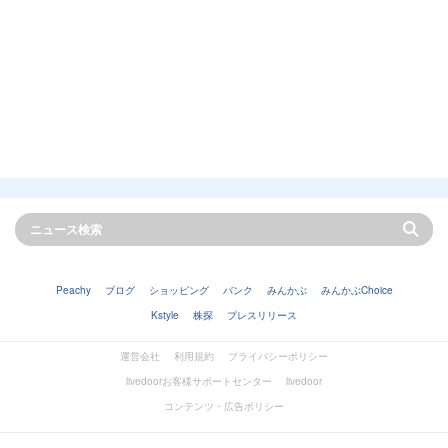
Peachy
ブログ
ショッピング
バンク
みんかぶ
みんかぶChoice
Kstyle
株探
プレスリリース
運営会社
利用規約
プライバシーポリシー
livedoorお客様サポートセンター
livedoor
コンテンツ・広告ポリシー