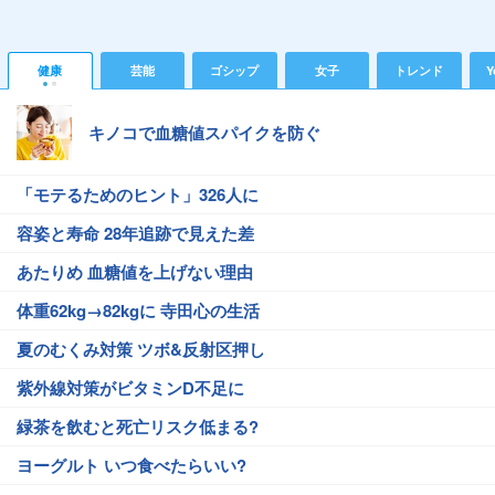
健康
芸能
ゴシップ
女子
トレンド
Y
キノコで血糖値スパイクを防ぐ
「モテるためのヒント」326人に
容姿と寿命 28年追跡で見えた差
あたりめ 血糖値を上げない理由
体重62kg→82kgに 寺田心の生活
夏のむくみ対策 ツボ&反射区押し
紫外線対策がビタミンD不足に
緑茶を飲むと死亡リスク低まる?
ヨーグルト いつ食べたらいい?