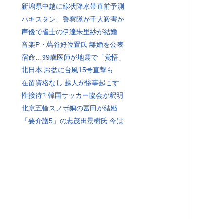
新潟県中越に線状降水帯直前予測
パキスタン、警察隊が千人殺害か
声優で雀士の伊達朱里紗が結婚
音楽P・蔦谷好位置氏 離婚を公表
宿命…99歳医師が地震で「覚悟」
北日本 お盆に台風15号直撃も
在留資格なし 越人が惨事起こす
性接待? 韓国サッカー協会が釈明
北京五輪スノボ銅の冨田が結婚
「要介護5」の志茂田景樹氏 今は