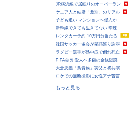
JR横浜線で居眠りのオーバーラン
ケニア人と結婚「差別」のリアル
子ども追い マンションへ侵入か
新幹線できても生きてない 辛辣
レンタカー予約 10万円分当たる
韓国サッカー協会が疑惑巡り謝罪
ラグビー選手が熱中症で倒れ死亡
FIFA会長 愛人へ多額の金銭疑惑
大倉忠義「鳥貴族」実父と初共演
ロケでの無断撮影に女性アナ苦言
もっと見る