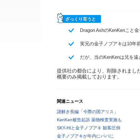
ざっくり言うと
Dragon AshのKenK
実兄の金子ノブアキは10年
だが、当のKenKenは兄
提供社の都合により、削除されまし
概要のみ掲載しております。
関連ニュース
謎解き長編「今際の国アリス」
KenKen被告起訴 薬物検査実施も
SKY-HIと金子ノブアキ 観客圧倒
金子ノブアキが年内にパパに