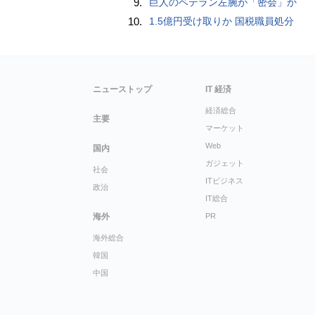
9.
巨人のベテラン左腕が「密会」か
10.
1.5億円受け取りか 国税職員処分
ニューストップ
IT 経済
経済総合
主要
マーケット
Web
国内
ガジェット
社会
ITビジネス
政治
IT総合
海外
PR
海外総合
韓国
中国