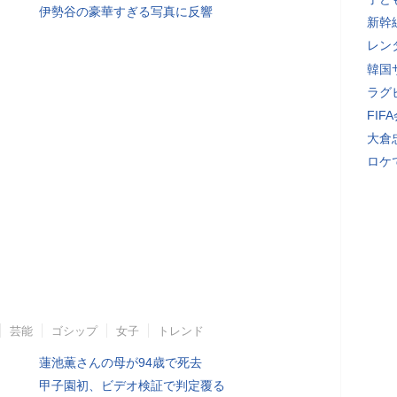
伊勢谷の豪華すぎる写真に反響
新幹
レン
韓国
ラグ
FI
大倉
ロケ
芸能
ゴシップ
女子
トレンド
蓮池薫さんの母が94歳で死去
甲子園初、ビデオ検証で判定覆る