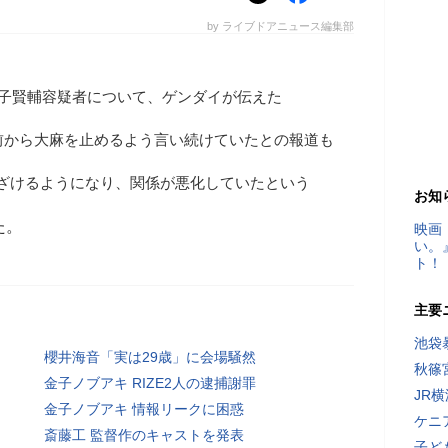
by ライブドアニュース編集部
enこと金子賢輔容疑者について、ゲンダイが伝えた
前から大麻を止めるよう言い続けていたとの報道も
を遠ざけるようになり、関係が悪化していたという
お知
た。
映画
い。
ト！
主要
池袋
櫻井海音「実は29歳」に会場騒然
秋篠
金子ノブアキ RIZE2人の逮捕謝罪
JR
金子ノブアキ 情報リークに困惑
ケニ
斎藤工 監督作のキャストを発表
子ど