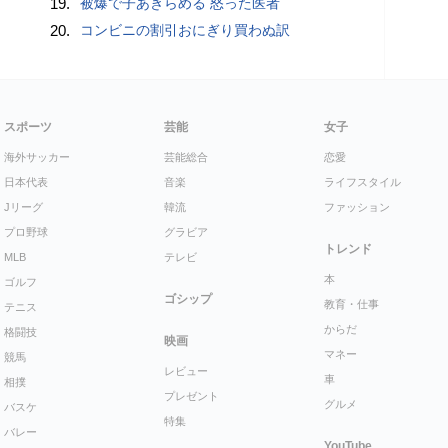
19.
被爆で子あきらめる 怒った医者
20.
コンビニの割引おにぎり買わぬ訳
スポーツ
芸能
女子
海外サッカー
芸能総合
恋愛
日本代表
音楽
ライフスタイル
Jリーグ
韓流
ファッション
プロ野球
グラビア
トレンド
MLB
テレビ
本
ゴルフ
ゴシップ
教育・仕事
テニス
からだ
格闘技
映画
マネー
競馬
レビュー
車
相撲
プレゼント
グルメ
バスケ
特集
バレー
YouTube