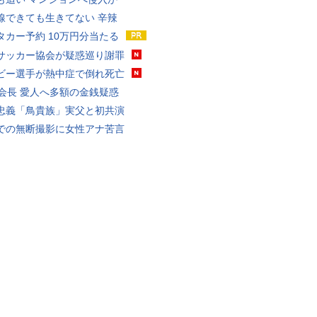
線できても生きてない 辛辣
タカー予約 10万円分当たる
サッカー協会が疑惑巡り謝罪
ビー選手が熱中症で倒れ死亡
FA会長 愛人へ多額の金銭疑惑
忠義「鳥貴族」実父と初共演
での無断撮影に女性アナ苦言