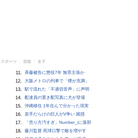
スポーツ
芸能
女子
11.
斉藤被告に懲役7年 無罪主張か
12.
大阪メトロの列車で「煙が充満」
13.
駅で流れた「不適切音声」に声明
14.
配達員の置き配写真に犬が登場
15.
沖縄移住 1年住んで分かった現実
16.
若手だらけの巨人がV争い 困惑
17.
「売り方汚すぎ」Number_iに落胆
18.
藤川監督 死球口撃で敵を増やす