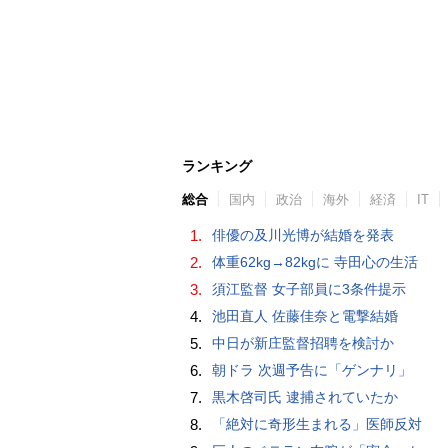
ランキング
総合
国内
政治
海外
経済
IT
1.
俳優の及川光博が結婚を発表
2.
体重62kg→82kgに 寺田心の生活
3.
須江監督 女子部員に3条件提示
4.
池田直人 佐藤佳奈と電撃結婚
5.
中日が新庄監督招聘を検討か
6.
朝ドラ 次週予告に「ゲンナリ」
7.
黒木啓司氏 逮捕されていたか
8.
「絶対に奇形生まれる」医師反対