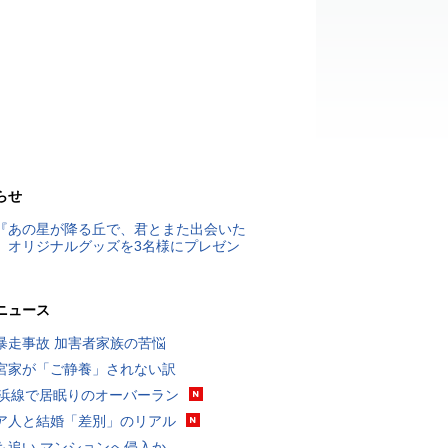
らせ
『あの星が降る丘で、君とまた出会いた
』オリジナルグッズを3名様にプレゼン
ニュース
暴走事故 加害者家族の苦悩
宮家が「ご静養」されない訳
横浜線で居眠りのオーバーラン
ア人と結婚「差別」のリアル
も追い マンションへ侵入か