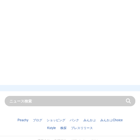
Peachy
ブログ
ショッピング
バンク
みんかぶ
みんかぶChoice
Kstyle
株探
プレスリリース