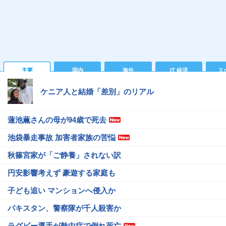
主要
国内
海外
IT 経済
ス
ケニア人と結婚「差別」のリアル
蓮池薫さんの母が94歳で死去
池袋暴走事故 加害者家族の苦悩
秋篠宮家が「ご静養」されない訳
円安影響考えず 豪遊する家庭も
子ども追い マンションへ侵入か
パキスタン、警察隊が千人殺害か
ラグビー選手が熱中症で倒れ死亡