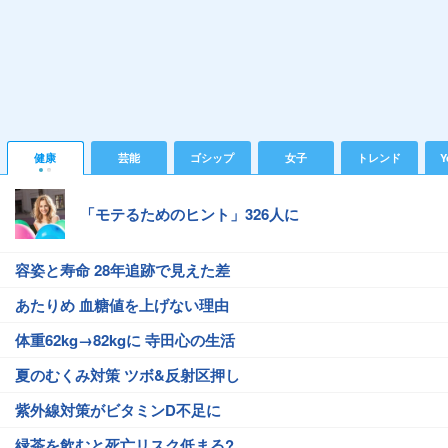
健康
芸能
ゴシップ
女子
トレンド
Y
「モテるためのヒント」326人に
容姿と寿命 28年追跡で見えた差
あたりめ 血糖値を上げない理由
体重62kg→82kgに 寺田心の生活
夏のむくみ対策 ツボ&反射区押し
紫外線対策がビタミンD不足に
緑茶を飲むと死亡リスク低まる?