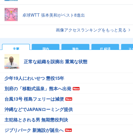
卓球WTT 張本美和がベスト8進出
画像アクセスランキングをもっと見る
主要
国内
海外
IT 経済
ス
正常な組織を誤摘出 重篤な状態
少年19人にわいせつ 懲役15年
別府の「移動式温泉」熊本へ出発
台風13号 桜島フェリーは減便
沖縄などでJAPANローミング提供
主犯格とされる男 無期懲役判決
ジブリパーク 新施設が誕生へ