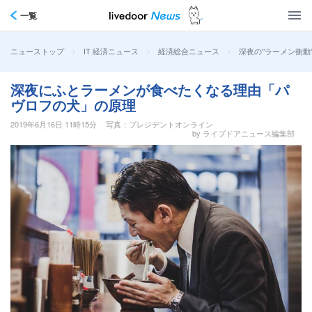
一覧
>
>
>
深夜の"ラーメン衝動
ニューストップ
IT 経済ニュース
経済総合ニュース
深夜にふとラーメンが食べたくなる理由「パ
ヴロフの犬」の原理
2019年6月16日 11時15分
写真：プレジデントオンライン
by ライブドアニュース編集部