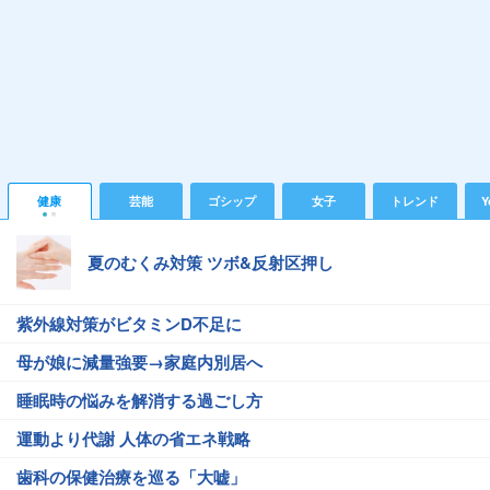
健康
芸能
ゴシップ
女子
トレンド
Y
夏のむくみ対策 ツボ&反射区押し
紫外線対策がビタミンD不足に
母が娘に減量強要→家庭内別居へ
睡眠時の悩みを解消する過ごし方
運動より代謝 人体の省エネ戦略
歯科の保健治療を巡る「大嘘」