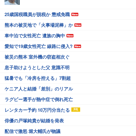
25歳国税職員が脱税か 懲戒免職
熊本の被災地で「火事場泥棒」か
車中泊で女性死亡 遺族の胸中
愛知で19歳女性死亡 線路に侵入?
被災の熊本 室外機の窃盗相次ぐ
息子助けようとした父 意識不明
猛暑でも「冷房を控える」7割超
ケニア人と結婚「差別」のリアル
ラグビー選手が熱中症で倒れ死亡
レンタカー予約 10万円分当たる
俳優の戸塚純貴が結婚を発表
配信で激怒 堀大輔氏が物議