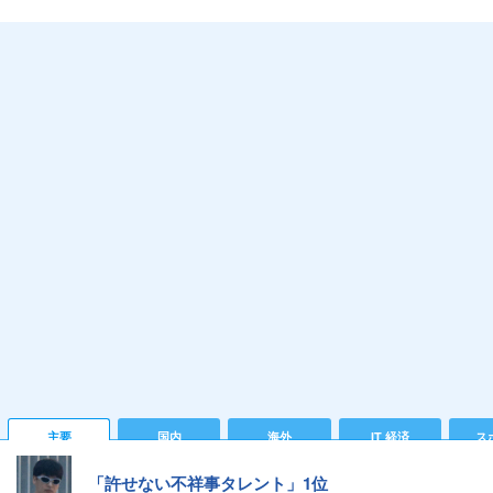
主要
国内
海外
IT 経済
ス
「許せない不祥事タレント」1位