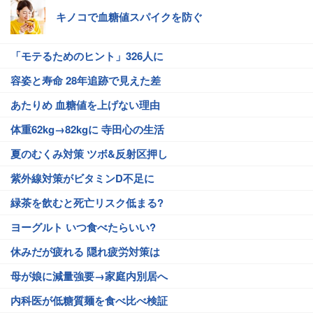
キノコで血糖値スパイクを防ぐ
「モテるためのヒント」326人に
容姿と寿命 28年追跡で見えた差
あたりめ 血糖値を上げない理由
体重62kg→82kgに 寺田心の生活
夏のむくみ対策 ツボ&反射区押し
紫外線対策がビタミンD不足に
緑茶を飲むと死亡リスク低まる?
ヨーグルト いつ食べたらいい?
休みだが疲れる 隠れ疲労対策は
母が娘に減量強要→家庭内別居へ
内科医が低糖質麺を食べ比べ検証