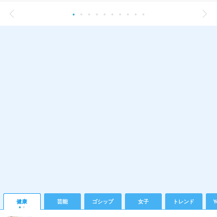
健康
芸能
ゴシップ
女子
トレンド
Y