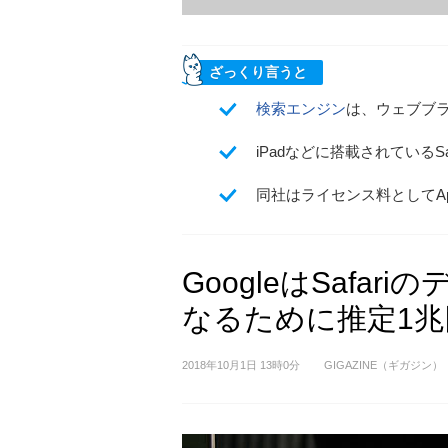
ざっくり言うと
検索エンジン
は、ウェブブ
iPadなどに搭載されているS
同社はライセンス料としてAp
GoogleはSafa
なるために推定1
2018年10月1日 13時0分
GIGAZINE（ギガジン）