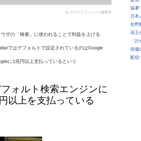
猛暑
by ライブドアニュース編集部
日本
佐野
花王
ラウザの「検索」に使われることで利益を上げる
「許
afariではデフォルトで設定されているのはGoogle
俳優
配信
pleに1兆円以上支払っているという
riのデフォルト検索エンジンに
兆円以上を支払っている