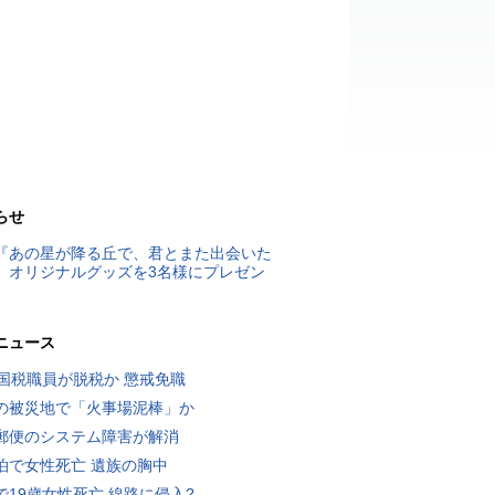
らせ
『あの星が降る丘で、君とまた出会いた
』オリジナルグッズを3名様にプレゼン
ニュース
歳国税職員が脱税か 懲戒免職
の被災地で「火事場泥棒」か
郵便のシステム障害が解消
泊で女性死亡 遺族の胸中
で19歳女性死亡 線路に侵入?