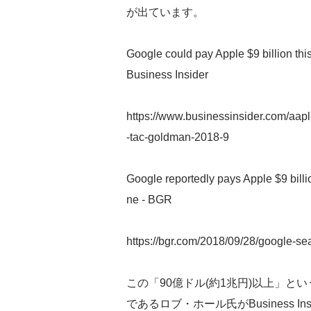
が出ています。
Google could pay Apple $9 billion thi
Business Insider
https://www.businessinsider.com/aapl
-tac-goldman-2018-9
Google reportedly pays Apple $9 billi
ne - BGR
https://bgr.com/2018/09/28/google-sea
この「90億ドル(約1兆円)以上」
であるロブ・ホール氏がBusiness I