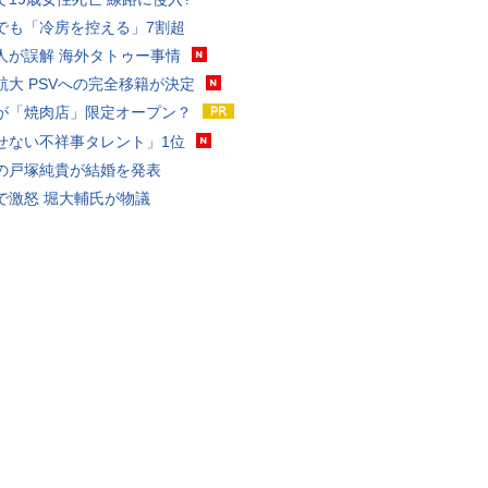
でも「冷房を控える」7割超
人が誤解 海外タトゥー事情
航大 PSVへの完全移籍が決定
が「焼肉店」限定オープン？
せない不祥事タレント」1位
の戸塚純貴が結婚を発表
で激怒 堀大輔氏が物議