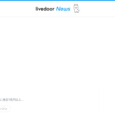
めに推定1兆円以上…
ンジン