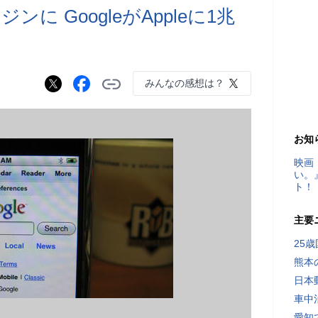
に GoogleがAppleに1兆
みんなの感想は？
お知
映画
い。
ト！
主要
25
熊本
日本
車中
愛知