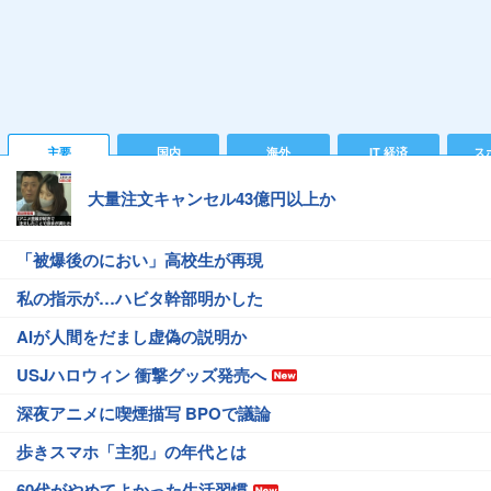
主要
国内
海外
IT 経済
ス
大量注文キャンセル43億円以上か
「被爆後のにおい」高校生が再現
私の指示が…ハビタ幹部明かした
AIが人間をだまし虚偽の説明か
USJハロウィン 衝撃グッズ発売へ
深夜アニメに喫煙描写 BPOで議論
歩きスマホ「主犯」の年代とは
60代がやめてよかった生活習慣