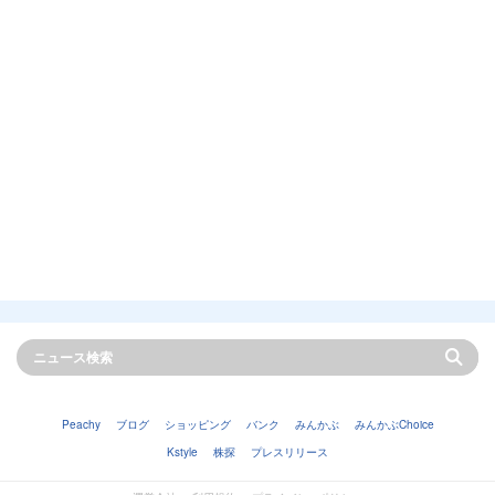
Peachy
ブログ
ショッピング
バンク
みんかぶ
みんかぶChoice
Kstyle
株探
プレスリリース