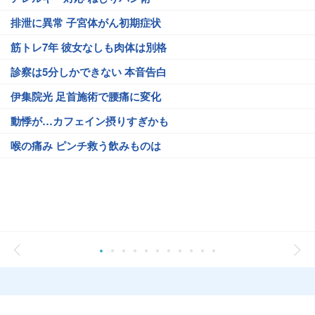
排泄に異常 子宮体がん初期症状
筋トレ7年 彼女なしも肉体は別格
診察は5分しかできない 本音告白
伊集院光 足首施術で腰痛に変化
動悸が…カフェイン摂りすぎかも
喉の痛み ピンチ救う飲みものは