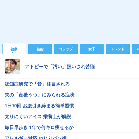
健康
芸能
ゴシップ
女子
トレンド
Y
アトピーで「汚い」扱いされ苦悩
認知症研究で「音」注目される
夫の「産後うつ」にみられる症状
1日10回 お腹引き締まる簡単習慣
太りにくいアイス 栄養士が解説
毎日早歩き 1年で何キロ痩せるか
アレルギー対応 ねじりパン術