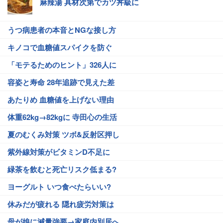
麻辣湯 具材次第でカツ丼級に
うつ病患者の本音とNGな接し方
キノコで血糖値スパイクを防ぐ
「モテるためのヒント」326人に
容姿と寿命 28年追跡で見えた差
あたりめ 血糖値を上げない理由
体重62kg→82kgに 寺田心の生活
夏のむくみ対策 ツボ&反射区押し
紫外線対策がビタミンD不足に
緑茶を飲むと死亡リスク低まる?
ヨーグルト いつ食べたらいい?
休みだが疲れる 隠れ疲労対策は
母が娘に減量強要→家庭内別居へ