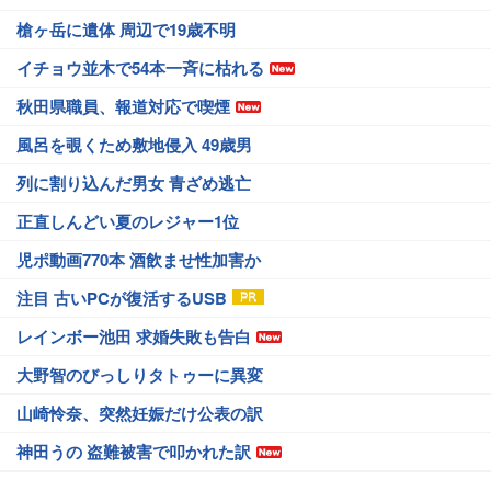
槍ヶ岳に遺体 周辺で19歳不明
イチョウ並木で54本一斉に枯れる
秋田県職員、報道対応で喫煙
風呂を覗くため敷地侵入 49歳男
列に割り込んだ男女 青ざめ逃亡
正直しんどい夏のレジャー1位
児ポ動画770本 酒飲ませ性加害か
注目 古いPCが復活するUSB
レインボー池田 求婚失敗も告白
大野智のびっしりタトゥーに異変
山崎怜奈、突然妊娠だけ公表の訳
神田うの 盗難被害で叩かれた訳