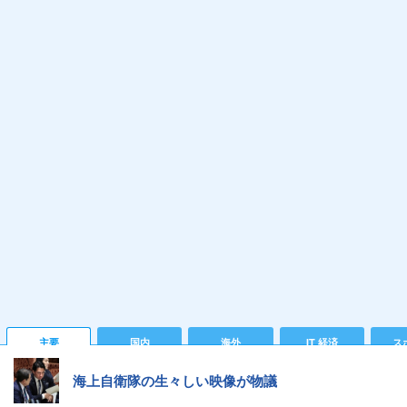
主要
国内
海外
IT 経済
ス
海上自衛隊の生々しい映像が物議