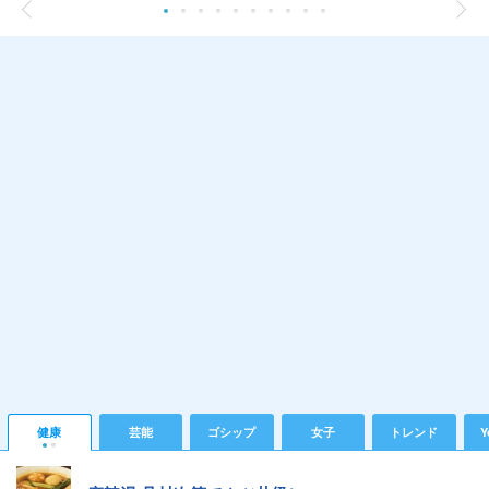
健康
芸能
ゴシップ
女子
トレンド
Y