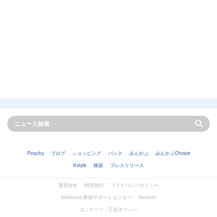
Peachy
ブログ
ショッピング
バンク
みんかぶ
みんかぶChoice
Kstyle
株探
プレスリリース
運営会社
利用規約
プライバシーポリシー
livedoorお客様サポートセンター
livedoor
コンテンツ・広告ポリシー