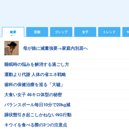
健康
芸能
ゴシップ
女子
トレンド
Y
母が娘に減量強要→家庭内別居へ
睡眠時の悩みを解消する過ごし方
運動より代謝 人体の省エネ戦略
歯科の保健治療を巡る「大嘘」
大食い女子 46キロ体型の秘密
バランスボール毎日10分で20kg減
躁状態引き起こしかねないNG行動
キウイを食べる際の3つの注意点