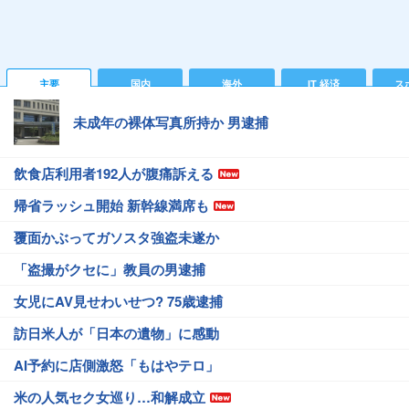
主要
国内
海外
IT 経済
ス
未成年の裸体写真所持か 男逮捕
飲食店利用者192人が腹痛訴える
帰省ラッシュ開始 新幹線満席も
覆面かぶってガソスタ強盗未遂か
「盗撮がクセに」教員の男逮捕
女児にAV見せわいせつ? 75歳逮捕
訪日米人が「日本の遺物」に感動
AI予約に店側激怒「もはやテロ」
米の人気セク女巡り…和解成立