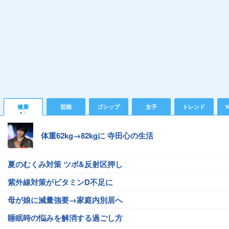
健康
芸能
ゴシップ
女子
トレンド
Y
体重62kg→82kgに 寺田心の生活
夏のむくみ対策 ツボ&反射区押し
紫外線対策がビタミンD不足に
母が娘に減量強要→家庭内別居へ
睡眠時の悩みを解消する過ごし方