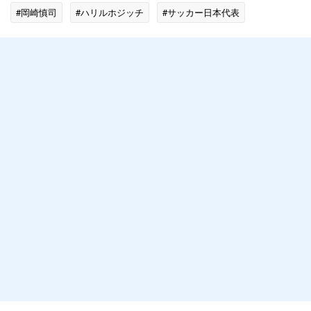
#岡崎慎司
#ハリルホジッチ
#サッカー日本代表
#海外サッカー日本人選手