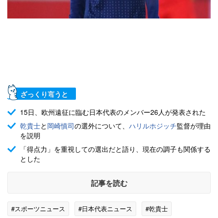
ざっくり言うと
15日、欧州遠征に臨む日本代表のメンバー26人が発表された
乾貴士
と
岡崎慎司
の選外について、
ハリルホジッチ
監督が理由
を説明
「得点力」を重視しての選出だと語り、現在の調子も関係する
とした
記事を読む
#スポーツニュース
#日本代表ニュース
#乾貴士