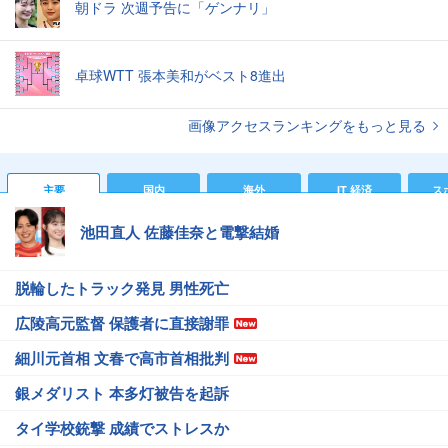
朝ドラ 次週予告に「ゲンナリ」
卓球WTT 張本美和がベスト8進出
画像アクセスランキングをもっと見る
主要
国内
海外
IT 経済
ス
池田直人 佐藤佳奈と電撃結婚
脱輪したトラック発見 男性死亡
広陵高元監督 保護者に直接謝罪
細川元首相 文春で高市首相批判
銀メダリスト 本多灯被告を起訴
タイ学校銃撃 成績でストレスか