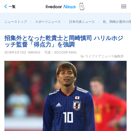
一覧
>
>
>
乾、岡崎が選外の
ニューストップ
スポーツニュース
日本代表ニュース
招集外となった乾貴士と岡崎慎司 ハリルホジ
ッチ監督「得点力」を強調
2018年3月15日 16時40分
写真：SOCCER KING
by ライブドアニュース編集部