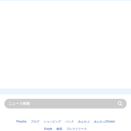
Peachy
ブログ
ショッピング
バンク
みんかぶ
みんかぶChoice
Kstyle
株探
プレスリリース